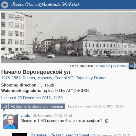
Retro View of Mankind's Habitat
Sizes:
482×168
|
1050×368
|
2716×952
W
319,780
1,406,522
159,978
8,286
29,243
5,916
10,738
402
Начало Воронцовской ул
1978
–
1981
,
Russia
,
Moscow
,
Central AO
,
Tagansky District
Shooting direction:
south

Watermark signature:
uploaded by ALYOSCHIN
Last edit 20 December 2016, 11:59
13
Sign in to share your opinion
Latest comment: 22 June 2023, 12:36
vitale
·
28 September 2012, 17:16
Может в 1960-м ещё не было таких мафын?:-)))
IBarantsev
·
·
Discussed fragment
28 September 2012, 17:21