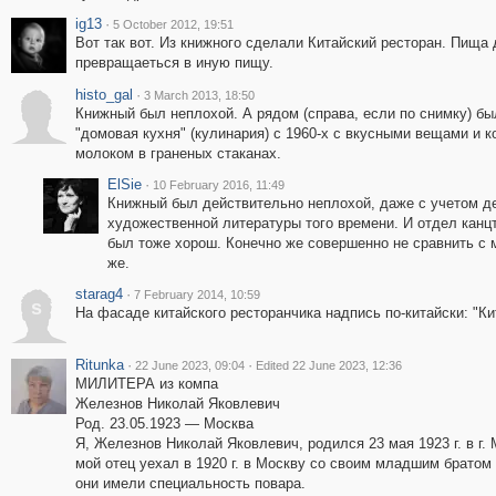
ig13
·
5 October 2012, 19:51
Вот так вот. Из книжного сделали Китайский ресторан. Пища
превращаеться в иную пищу.
histo_gal
·
3 March 2013, 18:50
Книжный был неплохой. А рядом (справа, если по снимку) бы
"домовая кухня" (кулинария) с 1960-х с вкусными вещами и к
молоком в граненых стаканах.
ElSie
·
10 February 2016, 11:49
Книжный был действительно неплохой, даже с учетом д
художественной литературы того времени. И отдел канц
был тоже хорош. Конечно же совершенно не сравнить с м
же.
starag4
·
7 February 2014, 10:59
s
На фасаде китайского ресторанчика надпись по-китайски: "Ки
Ritunka
·
·
22 June 2023, 09:04
Edited 22 June 2023, 12:36
МИЛИТЕРА из компа
Железнов Николай Яковлевич
Род. 23.05.1923 — Москва
Я, Железнов Николай Яковлевич, родился 23 мая 1923 г. в г. 
мой отец уехал в 1920 г. в Москву со своим младшим брато
они имели специальность повара.