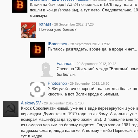
Клыки на бампере ГАЗ-24 появились в 1978 году, да и то
пошли в конце (вроде бы), а тут лето. Следовательно, 19
минимум.
rothast
·
28 September 2012, 17:26
Номера уже белые?
IBarantsev
·
28 September 2012, 17:32
Пытаюсь разглядеть, вроде да, а вроде и нет...
Faramast
·
29 September 2012, 09:42
F
Слева на "Жигулях" между "Волгами" ном
бы белый.
Photosnob
·
29 September 2012, 16:50
У Жигулей точно черный , на нем два белых пя
хвостик, а вот Волги вроде с белыми.
AlekseySV
·
29 September 2012, 17:08
Киоск Союзпечати новый, уже не в виде перевернутой и усеч
пирамидки. Думается от 1979 года по-любому. А дальше уже
номерам машин(правда трудно различить). В принципе мне т
из номеров черным по белому видится. Тогда уже от 1981 год
на домах флаги, люди налегке. А потому - либо Первомай, л
тут в кадре.