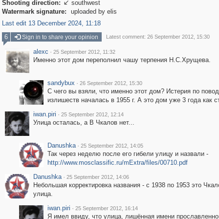
Shooting direction:
southwest

Watermark signature:
uploaded by elis
Last edit 13 December 2024, 11:18
6
Sign in to share your opinion
Latest comment: 26 September 2012, 15:30
alexc
·
25 September 2012, 11:32
Именно этот дом переполнил чашу терпения Н.С.Хрущева.
sandybux
·
26 September 2012, 15:30
С чего вы взяли, что именно этот дом? Истерия по пово
излишеств началась в 1955 г. А это дом уже 3 года как с
iwan.piri
·
25 September 2012, 12:14
Улица осталась, а В Чкалов нет...
Danushka
·
25 September 2012, 14:05
Так через неделю после его гибели улицу и назвали -
http://www.mosclassific.ru/mExtra/files/00710.pdf
Danushka
·
25 September 2012, 14:06
Небольшая корректировка названия - с 1938 по 1953 это Чкал
улица.
iwan.piri
·
25 September 2012, 16:14
Я имел ввиду, что улица, лишённая имени прославленно