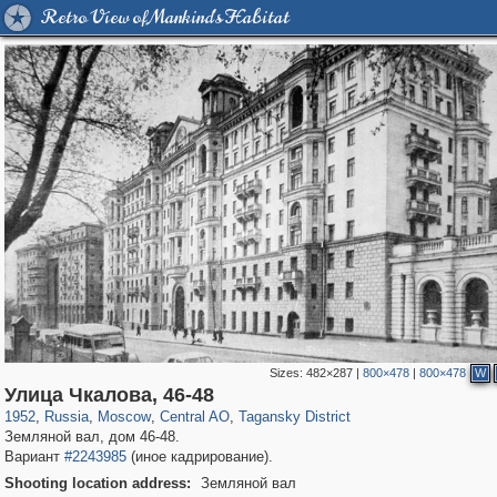
Retro View of Mankind's Habitat
Sizes:
482×287
|
800×478
|
800×478
W
319,780
1,406,255
159,978
8,286
29,243
5,916
10,738
402
Улица Чкалова, 46-48
1952
,
Russia
,
Moscow
,
Central AO
,
Tagansky District
Земляной вал, дом 46-48.
Вариант
#2243985
(иное кадрирование).
Shooting location address:
Земляной вал