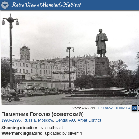
Retro View of Mankind's Habitat
Sizes:
482×299
|
1050×652
|
1600×994
W
319,882
1,407,328
160,021
8,286
29,248
5,916
13,485
356
Памятник Гоголю (советский)
1990
–
1995
,
Russia
,
Moscow
,
Central AO
,
Arbat District
Shooting direction:
southeast

Watermark signature:
uploaded by silver44