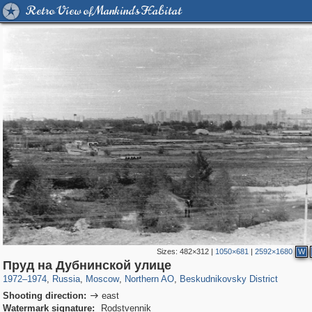
Retro View of Mankind's Habitat
Sizes:
482×312
|
1050×681
|
2592×1680
W
319,882
1,407,325
8,286
22,544
29,248
598
470
6
Пруд на Дубнинской улице
1972
–
1974
,
Russia
,
Moscow
,
Northern AO
,
Beskudnikovsky District
Shooting direction:
east

Watermark signature:
Rodstvennik