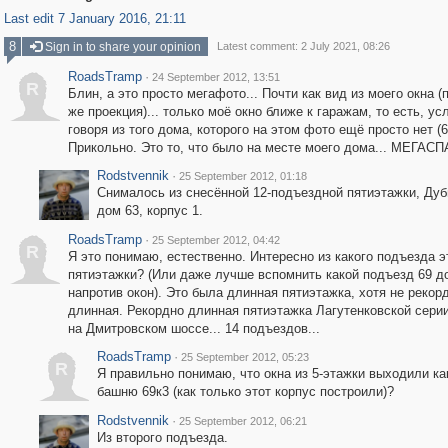
Last edit 7 January 2016, 21:11
8
Sign in to share your opinion
Latest comment: 2 July 2021, 08:26
RoadsTramp
·
24 September 2012, 13:51
R
Блин, а это просто мегафото... Почти как вид из моего окна (
же проекция)... только моё окно ближе к гаражам, то есть, ус
говоря из того дома, которого на этом фото ещё просто нет (69
Прикольно. Это то, что было на месте моего дома... МЕГАС
Rodstvennik
·
25 September 2012, 01:18
Снималось из снесённой 12-подъездной пятиэтажки, Дуб
дом 63, корпус 1.
RoadsTramp
·
25 September 2012, 04:42
R
Я это понимаю, естественно. Интересно из какого подъезда э
пятиэтажки? (Или даже лучше вспомнить какой подъезд 69 д
напротив окон). Это была длинная пятиэтажка, хотя не рекор
длинная. Рекордно длинная пятиэтажка Лагутенковской сери
на Дмитровском шоссе... 14 подъездов...
RoadsTramp
·
25 September 2012, 05:23
R
Я правильно понимаю, что окна из 5-этажки выходили ка
башню 69к3 (как только этот корпус построили)?
Rodstvennik
·
25 September 2012, 06:21
Из второго подъезда.