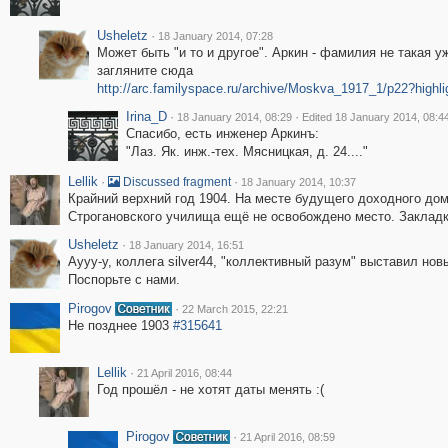
Usheletz
·
18 January 2014, 07:28
Может быть "и то и другое". Аркин - фамилия не такая уж
загляните сюда
http://arc.familyspace.ru/archive/Moskva_1917_1/p22?highl
Irina_D
·
·
18 January 2014, 08:29
Edited 18 January 2014, 08:4
Спасибо, есть инженер Аркинъ:
"Лаз. Як. инж.-тех. Мясницкая, д. 24...."
Lellik
·
·
Discussed fragment
18 January 2014, 10:37
Крайний верхний год 1904. На месте будущего доходного до
Строгановского училища ещё не освобождено место. Закладк
Usheletz
·
18 January 2014, 16:51
Аууу-у, коллега silver44, "коллективный разум" выставил нов
Поспорьте с нами.
Pirogov
·
22 March 2015, 22:21
Не позднее 1903
#315641
Lellik
·
21 April 2016, 08:44
Год прошёл - не хотят даты менять :(
Pirogov
·
21 April 2016, 08:59