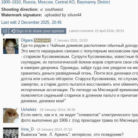
1900
–
1910
,
Russia
,
Moscow
,
Central AO
,
Basmanny District
Shooting direction:
southwest

Watermark signature:
uploaded by silver44
Last edit 2 December 2025, 20:45
13
Sign in to share your opinion
Latest comment: 21 April 2016, 09:51
Olgara
·
7 January 2011, 15:53
Где-то рядом с Чайным домиком расположен обычный доход
Это место неразрывно связано с популярным московским пр
- стариком Кусовниковым. Супруги Кусовниковы, известные б
скупердяи, из патологической боязни воров спрятали свои с
в каморке дворника. Однажды, зайдя туда они увидели на мес
хранились деньги разведенный огонь. Почти все дензнаки сг
дотла или сильно обгорели. Старуха Кусовникова, по слухам
замертво, а старик долго пытался восстановить или обменят
испорченные ассигнации. По легенде на Мясницкой времена
появляется седенький старичок в длинном пальто и причитает
денежки, денежки мои!"
Usheletz
·
18 January 2014, 06:36
Если никто, как и я, не видит "элементов" электрического тра
фото выполнено до 1906 г. (год прокладки трама по Мясницко
Irina_D
·
18 January 2014, 07:15
Вывеска "инж. Л. Аркинъ": интересно, это псевдоним?