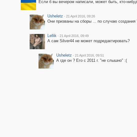
Если б вы вечером написали, может быть, кто-нибуд
Usheletz
·
21 April 2016, 09:26
Они призваны на сборы ... по случаю создания "
Lellik
·
21 April 2016, 09:49
А сам Silver44 не может подредактировать?
Usheletz
·
21 April 2016, 09:51
А где он ? Его с 2011 г. "не слышно" :(