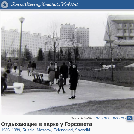
Retro View of Mankind's Habitat
Sizes:
482×346
|
975×700
|
1024×735
W
319,716
1,405,779
8,286
4,221
29,243
17
1,320
4
Отдыхающие в парке у Горсовета
1986
–
1989
,
Russia
,
Moscow
,
Zelenograd
,
Savyolki