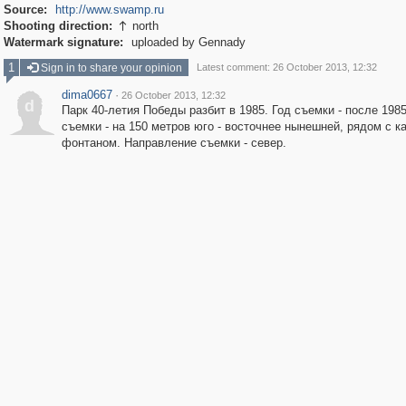
Source:
http://www.swamp.ru
Shooting direction:
north

Watermark signature:
uploaded by Gennady
1
Sign in to share your opinion
Latest comment: 26 October 2013, 12:32
dima0667
·
26 October 2013, 12:32
d
Парк 40-летия Победы разбит в 1985. Год съемки - после 1985
съемки - на 150 метров юго - восточнее нынешней, рядом с 
фонтаном. Направление съемки - север.