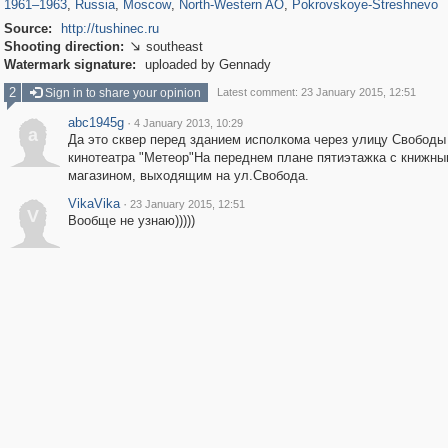
1961
–
1963
,
Russia
,
Moscow
,
North-Western AO
,
Pokrovskoye-Streshnevo
Source:
http://tushinec.ru
Shooting direction:
southeast

Watermark signature:
uploaded by Gennady
2
Sign in to share your opinion
Latest comment: 23 January 2015, 12:51
abc1945g
·
4 January 2013, 10:29
a
Да это сквер перед зданием исполкома через улицу Свободы
кинотеатра "Метеор"На переднем плане пятиэтажка с книжн
магазином, выходящим на ул.Свобода.
VikaVika
·
23 January 2015, 12:51
V
Вообще не узнаю)))))