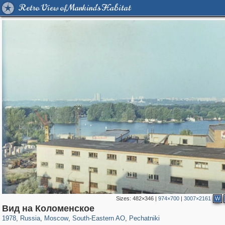
Retro View of Mankind's Habitat
Sizes:
482×346
|
974×700
|
3007×2161
W
319,882
1,407,361
8,286
11,379
29,248
197
1,745
35
Вид на Коломенское
1978
,
Russia
,
Moscow
,
South-Eastern AO
,
Pechatniki