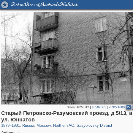
Retro View of Mankind's Habitat
Sizes:
482×312
|
1050×681
|
2592×1680
W
Старый Петровско-Разумовский проезд, д 5/13, в
319,716
1,405,779
8,286
22,533
29,243
598
835
9
ул. Юннатов
1979
–
1981
,
Russia
,
Moscow
,
Northern AO
,
Savyolovsky District
Author:
я