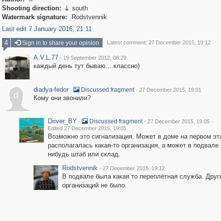
Shooting direction:
south

Watermark signature:
Rodstvennik
Last edit 7 January 2016, 21:11
4
Sign in to share your opinion
Latest comment: 27 December 2015, 19:12
A.V.L.77
·
19 September 2012, 08:29
каждый день тут бываю....классно)
diadya-fedor
·
·
Discussed fragment
27 December 2015, 19:01
d
Кому они звонили?
Driver_BY
·
·
·
Discussed fragment
27 December 2015, 19:05
Edited 27 December 2015, 19:05
Возможно это сигнализация. Может в доме на первом эт
располагалась какая-то организация, а может в подвале 
нибудь штаб или склад.
Rodstvennik
·
27 December 2015, 19:12
В подвале была какая то переплётная служба. Друг
организаций не было.