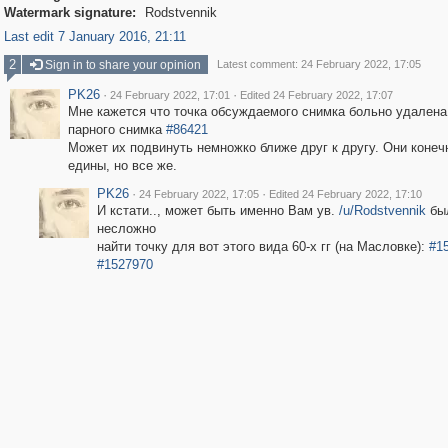
Watermark signature:
Rodstvennik
Last edit 7 January 2016, 21:11
2
Sign in to share your opinion
Latest comment: 24 February 2022, 17:05
PK26
·
·
24 February 2022, 17:01
Edited 24 February 2022, 17:07
Мне кажется что точка обсуждаемого снимка больно удалена 
парного снимка
#86421
Может их подвинуть немножко ближе друг к другу. Они конеч
едины, но все же.
PK26
·
·
24 February 2022, 17:05
Edited 24 February 2022, 17:10
И кстати.., может быть именно Вам ув.
/u/Rodstvennik
бы
несложно
найти точку для вот этого вида 60-х гг (на Масловке):
#1
#1527970