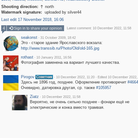
Shooting direction:
north

Watermark signature:
uploaded by silver44
Last edit 17 November 2018, 16:06
4
Sign in to share your opinion
Latest comment: 10 December 2022, 11:58
seakonst
·
31 October 2009, 18:42
Это - старое здание Ярославского вокзала:
http://www.transsib.ru/Photo/Old/old-165.jpg
rothast
·
10 January 2011, 16:56
Фотография заменена на вариант лучшего качества.
Pirogov
·
·
10 December 2022, 11:20
Edited 10 December 2022,
Здесь не 1896 год, позднее. Оформление противоречит
#466
Очевидно, датировка другая, ср. также
#105957
Ziatz
·
10 December 2022, 11:58
Вероятно, не очень сильно позднее - фонари ещё не
электрические и конка вместо трамвая.