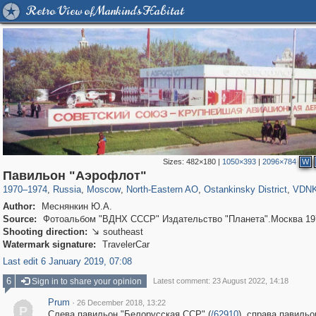
Retro View of Mankind's Habitat
Sizes:
482×180
|
1050×393
|
2096×784
W
319,779
1,406,257
8,286
24,488
29,243
250
13,481
148
8,293
48
Павильон "Аэрофлот"
1970
–
1974
,
Russia
,
Moscow
,
North-Eastern AO
,
Ostankinsky District
,
VDN
Author:
Меснянкин Ю.А.
Source:
Фотоальбом "ВДНХ СССР" Издательство "Планета".Москва 19
Shooting direction:
southeast

Watermark signature:
TravelerCar
Last edit 6 January 2019, 07:08
6
Sign in to share your opinion
Latest comment: 23 August 2022, 14:18
Prum
·
26 December 2018, 13:22
P
Слева павильон "Белорусская ССР" (
/62910
), справа павильо