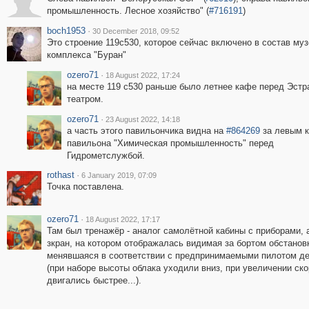
промышленность. Лесное хозяйство" (
#716191
)
boch1953
·
30 December 2018, 09:52
Это строение 119с530, которое сейчас включено в состав муз
комплекса "Буран"
ozero71
·
18 August 2022, 17:24
на месте 119 с530 раньше было летнее кафе перед Эст
театром.
ozero71
·
23 August 2022, 14:18
а часть этого павильончика видна на
#864269
за левым 
павильона "Химическая промышленность" перед
Гидрометслужбой.
rothast
·
6 January 2019, 07:09
Точка поставлена.
ozero71
·
18 August 2022, 17:17
Там был тренажёр - аналог самолётной кабины с приборами, 
зкран, на котором отображалась видимая за бортом обстанов
менявшаяся в соответствии с предпринимаемыми пилотом д
(при наборе высоты облака уходили вниз, при увеличении ско
двигались быстрее...).