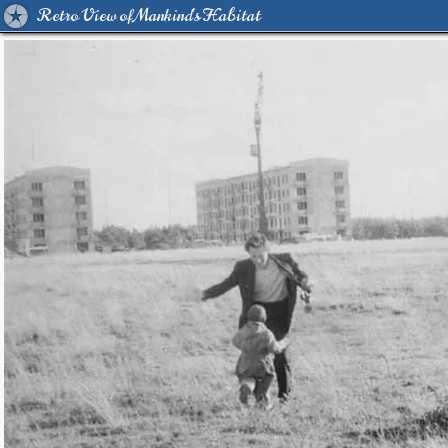
Retro View of Mankind's Habitat