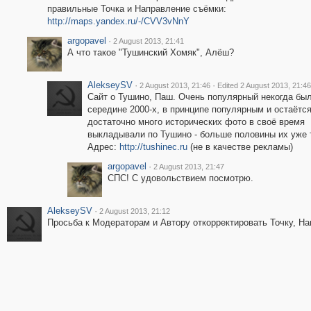
правильные Точка и Направление съёмки:
http://maps.yandex.ru/-/CVV3vNnY
argopavel
·
2 August 2013, 21:41
А что такое "Тушинский Хомяк", Алёш?
AlekseySV
·
·
2 August 2013, 21:46
Edited 2 August 2013, 21:46
Сайт о Тушино, Паш. Очень популярный некогда был
середине 2000-х, в принципе популярным и остаётся
достаточно много исторических фото в своё время
выкладывали по Тушино - больше половины их уже т
Адрес:
http://tushinec.ru
(не в качестве рекламы)
argopavel
·
2 August 2013, 21:47
СПС! С удовольствием посмотрю.
AlekseySV
·
2 August 2013, 21:12
Просьба к Модераторам и Автору откорректировать Точку, На