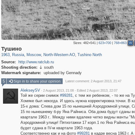
Sizes:
482×541
|
623×700
|
768×863
W
319,968
1,407,712
8,295
8,081
29,262
112
750
12
Тушино
1963
,
Russia
,
Moscow
,
North-Western AO
,
Tushino North
Source:
http://www.ratclub.ru
Shooting direction:
south

Watermark signature:
uploaded by Gennady
5
Sign in to share your opinion
Latest comment: 2 August 2013, 21:47
AlekseySV
·
·
2 August 2013, 21:08
Edited 2 August 2013, 22:07
Той же серии снимок
#99281
, с тем же ребенком, - то же на 
Хомяке был некогда. И здесь нужна корректировка точки. В к
15-х дома: Слева дом 15 по нынешней Аэродромной улице, С
15 по нынешнему б-ру Яна Райниса. Оба дома будут сданы во
квартале 1963 г.. Между ними вдалеке четко видны мачты "М
Аэродромной улице! Пятиэтажки 17 корп.1 по Яна Райниса ещ
будет сдана в IV-м квартале 1963 года.
Соответственно как и на фото
#99281
в кадре весна 1963 г. А