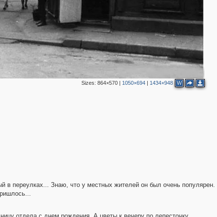
Sizes:
864×570
|
1050×694
|
1434×948
W
2
й в переулках... Знаю, что у местных жителей он был очень популярен.
ришлось...
ницу отдела с днем рождения. А цветы к вечеру по лепесточку