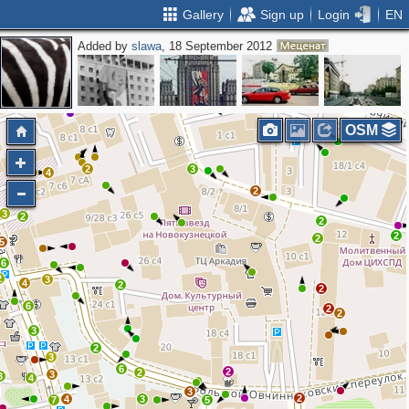
Gallery
Sign up
Login
EN
Added by
slawa
, 18 September 2012
2
5
3
2
2
3
4
4
OSM
2
3
4
2
3
2
2
2
2
5
6
2
3
4
2
2
6
2
2
3
2
3
6
2
2
3
3
4
3
2
4
3
7
5