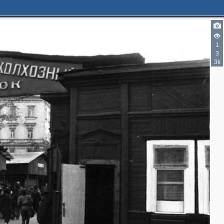
1
3
3k
2
2
2
5
4
3