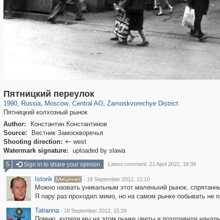
319,779
1,406,257
159,978
8,286
29,243
5,916
6,190
211
Пятницкий переулок
1990
,
Russia
,
Moscow
,
Central AO
,
Zamoskvorechye District
Пятницкий колхозный рынок
Author:
Константин Константинов
Source:
Вестник Замоскворечья
Shooting direction:
west

Watermark signature:
uploaded by slawa
5
Sign in to share your opinion
Latest comment: 21 April 2022, 18:39
Istorik
·
18 September 2012, 12:10
Можно назвать уникальным этот маленький рынок, спрятанны
Я пару раз проходил мимо, но на самом рынке побывать не п
Tatianna
·
18 September 2012, 15:29
Помню, купили мы на этом рынке цветы и поздравили началь