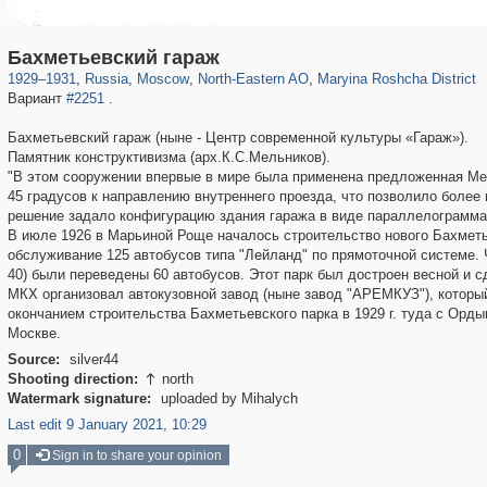
319,864
1,406,721
8,286
24,490
29,243
250
2,018
27
Бахметьевский гараж
1929
–
1931
,
Russia
,
Moscow
,
North-Eastern AO
,
Maryina Roshcha District
Вариант
#2251
.
Бахметьевский гараж (ныне - Центр современной культуры «Гараж»).
Памятник конструктивизма (арх.К.С.Мельников).
"В этом сооружении впервые в мире была применена предложенная Ме
45 градусов к направлению внутреннего проезда, что позволило более 
решение задало конфигурацию здания гаража в виде параллелограмма
В июле 1926 в Марьиной Роще началось строительство нового Бахметье
обслуживание 125 автобусов типа "Лейланд" по прямоточной системе. Ч
40) были переведены 60 автобусов. Этот парк был достроен весной и сд
МКХ организовал автокузовной завод (ныне завод "АРЕМКУЗ"), который
окончанием строительства Бахметьевского парка в 1929 г. туда с Орд
Москве.
Source:
silver44
Shooting direction:
north

Watermark signature:
uploaded by Mihalych
Last edit 9 January 2021, 10:29
0
Sign in to share your opinion