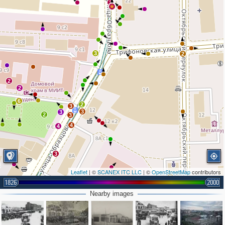
3
3
2
2
2
6
2
3
3
3
2
3
4
4
3
Leaflet
| ©
SCANEX ITC LLC
| ©
OpenStreetMap
contributors
2
2
3
1826
2000
Nearby images
14
2
3