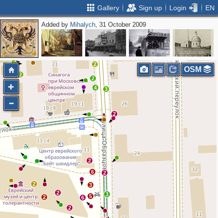
Gallery
Sign up
Login
EN
Added by
Mihalych
, 31 October 2009
3
2
2
2
2
OSM
2
2
4
3
2
2
6
2
2
3
2
3
5
2
6
2