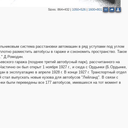
Sizes:
864×432
|
1050×526
|
1600×801
W
льниковым система расстановки автомашин в ряд уступами под углом
плотно разместить автобусы в гараже и сэкономить пространство. Такое
." Д.Ромодин.
вского гаража (позднее третий автобусный парк), рассчитанного на
астично он был открыт 1 ноября 1927 г., и сюда с Ордынки (Б.Ордынке,
ан в эксплуатацию в апреле 1928 г. В конце 1927 г. Транспортный отдел
 стал выпускать новые кузова для автобусов "Лейланд". В связи с
ынки были переведены все 177 автобусов, имевшихся на тот момент в
4