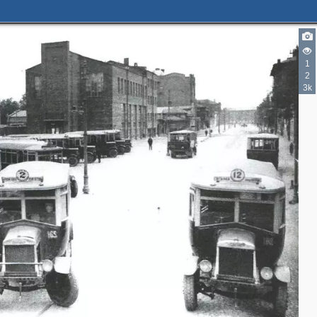
1
2
3k