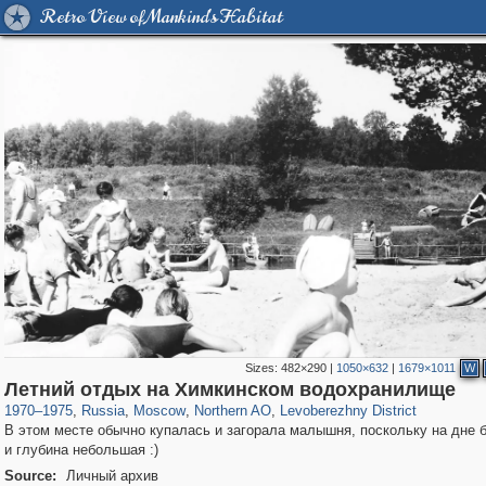
Retro View of Mankind's Habitat
Sizes:
482×290
|
1050×632
|
1679×1011
W
319,861
1,406,849
8,286
22,540
29,243
598
1,905
22
Летний отдых на Химкинском водохранилище
1970
–
1975
,
Russia
,
Moscow
,
Northern AO
,
Levoberezhny District
В этом месте обычно купалась и загорала малышня, поскольку на дне 
и глубина небольшая :)
Source:
Личный архив