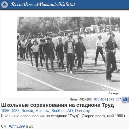
Retro View of Mankind's Habitat
Sizes:
482×296
|
875×537
|
875×537
W
319,864
1,406,840
8,286
21,648
29,243
390
2,831
59
Школьные соревнования на стадионе Труд
1986
–
1987
,
Russia
,
Moscow
,
Southern AO
,
Donskoy
Школьные соревнования на стадионе "Труд". Скорее всего, май 1986 г.
См.
#2441299
и др.