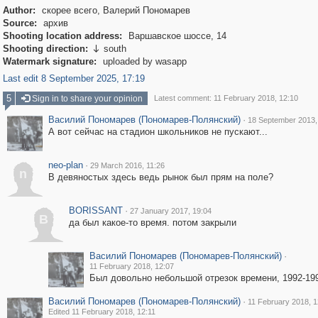
Author:
скорее всего, Валерий Пономарев
Source:
архив
Shooting location address:
Варшавское шоссе, 14
Shooting direction:
south

Watermark signature:
uploaded by wasapp
Last edit 8 September 2025, 17:19
5
Sign in to share your opinion
Latest comment: 11 February 2018, 12:10
Василий Пономарев (Пономарев-Полянский)
·
18 September 2013,
А вот сейчас на стадион школьников не пускают...
neo-plan
·
29 March 2016, 11:26
n
В девяностых здесь ведь рынок был прям на поле?
BORISSANT
·
27 January 2017, 19:04
B
да был какое-то время. потом закрыли
Василий Пономарев (Пономарев-Полянский)
·
11 February 2018, 12:07
Был довольно небольшой отрезок времени, 1992-19
Василий Пономарев (Пономарев-Полянский)
·
11 February 2018, 1
Edited 11 February 2018, 12:11