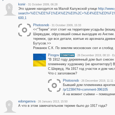
konir
·
31 October 2009, 06:28
k
Это здание находится на Малой Калужской улице
http://www
search=%EC%EE%F1%EA%E2%E0%2C+%E4%EE%ED%F1%EA%E
600,1
Photosnob
·
31 October 2009, 15:33
<<"Терем" этот стоит на территории усадьбы (воше
Шервудам, обрусевшей семье выходцев из Англии. В
теремок, где все детали, взятые из арсенала древ
Бутусов.>>
Романюк С.К. По землям московских сел и слобод
Pirogov
·
·
26 December 2019, 08:10
Ed
"В 1912 году деревянный дом был снесен 
племяннику художнику (не архитектору!) 
С.Шервуд. На 1917 год участок и дом чис
Что с заголовком?
Photosnob
·
·
26 December 2019, 11:11
Бывший дом племянника архитек
/p/12384?hl=comment-396105
А на момент съёмки -- помещени
edongarova
·
26 January 2013, 15:50
e
А что в этом замечательном тереме было до 1917 года?