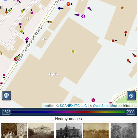
4
2
3
2
Leaflet
| ©
SCANEX ITC LLC
| ©
OpenStreetMap
contributors
1826
2000
2
Nearby images