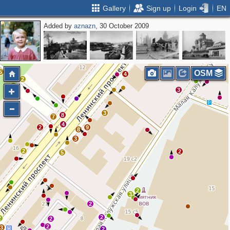
Gallery
Sign up
Login
EN
Added by
aznazn
, 30 October 2009
5
2
2
4
2
2
5
OSM
4
2
2
2
3
3
8
7
4
2
9
8
3
2
2
5
2
3
2
2
2
2
2
3
2