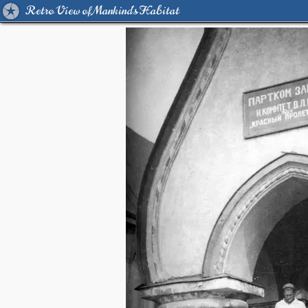
Retro View of Mankind's Habitat