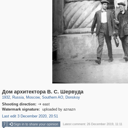
319,845
1,406,631
8,286
21,648
29,243
390
2,831
59
Дом архитектора В. С. Шервуда
1932
,
Russia
,
Moscow
,
Southern AO
,
Donskoy
Shooting direction:
east

Watermark signature:
uploaded by aznazn
Last edit 3 December 2020, 20:51
7
Sign in to share your opinion
Latest comment: 26 December 2019, 11:11