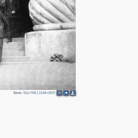
2
2
Sizes:
511×700
|
2146×2937
W