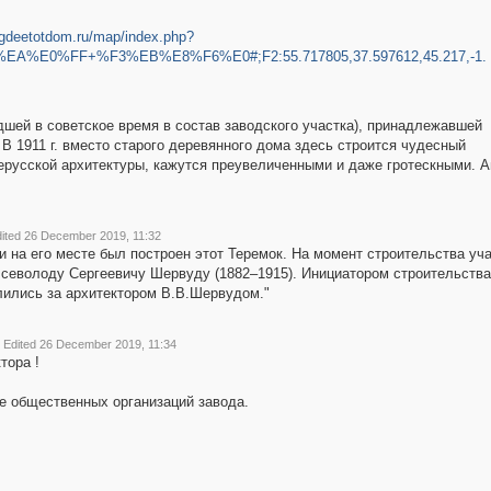
.gdeetotdom.ru/map/index.php?
0%FF+%F3%EB%E8%F6%E0#;F2:55.717805,37.597612,45.217,-1.
дшей в советское время в состав заводского участка), принадлежавшей
 1911 г. вместо старого деревянного дома здесь строится чудесный
нерусской архитектуры, кажутся преувеличенными и даже гротескными. А
ited 26 December 2019, 11:32
и на его месте был построен этот Теремок. На момент строительства уч
Всеволоду Сергеевичу Шервуду (1882–1915). Инициатором строительства 
лились за архитектором В.В.Шервудом."
Edited 26 December 2019, 11:34
тора !
е общественных организаций завода.