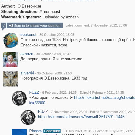
Author:
Э.Евзерихин
Shooting direction:
northeast

Watermark signature:
uploaded by aznazn
7
Sign in to share your opinion
Latest comment: 7 November 2022, 23:06
seakonst
·
30 October 2009, 18:05
Фото не позднее 1935. На Троицкой башне - точно ещё орёл. 
Спасской - кажется, тоже.
aznazn
·
30 October 2009, 18:47
Да, верно, орлы. Я и не заметила.
silver44
·
30 October 2009, 21:53
Фотография Э.Евзерихина, 1933 год.
FUZZ
·
·
6 February 2021, 14:35
Edited 6 February 2021, 14:35
«Ресторан поплавок» ➤
http://filokartist.net/catalog/showi
id=66900
FUZZ
·
·
7 November 2022, 23:06
Edited 7 November 2022, 23:0
https://vk.com/oldmoscow?w=wall-3617591_1445
Pirogov
·
·
31 July 2021, 21:45
Edited 31 July 2021, 21:51