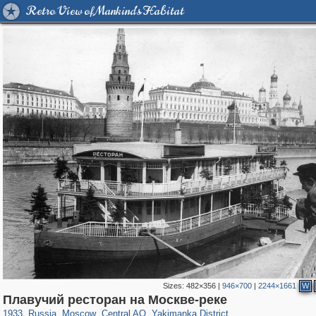
Retro View of Mankind's Habitat
Sizes:
482×356
|
946×700
|
2244×1661
W
319,864
1,406,840
160,012
8,286
29,243
5,916
13,378
458
Плавучий ресторан на Москве-реке
1933
,
Russia
,
Moscow
,
Central AO
,
Yakimanka District