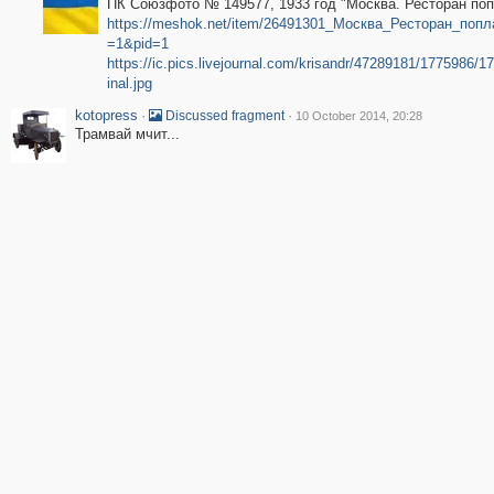
ПК Союзфото № 149577, 1933 год "Москва. Ресторан поп
https://meshok.net/item/26491301_Москва_Ресторан_попл
=1&pid=1
https://ic.pics.livejournal.com/krisandr/47289181/1775986/1
inal.jpg
kotopress
·
·
Discussed fragment
10 October 2014, 20:28
Трамвай мчит...