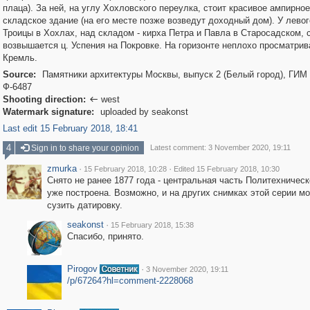
плаца). За ней, на углу Хохловского переулка, стоит красивое ампирное
складское здание (на его месте позже возведут доходный дом). У левого
Троицы в Хохлах, над складом - кирха Петра и Павла в Старосадском, 
возвышается ц. Успения на Покровке. На горизонте неплохо просматрив
Кремль.
Source:
Памятники архитектуры Москвы, выпуск 2 (Белый город), ГИМ
Ф-6487
Shooting direction:
west

Watermark signature:
uploaded by seakonst
Last edit 15 February 2018, 18:41
4
Sign in to share your opinion
Latest comment: 3 November 2020, 19:11
zmurka
·
·
15 February 2018, 10:28
Edited 15 February 2018, 10:30
Снято не ранее 1877 года - центральная часть Политехническ
уже построена. Возможно, и на других снимках этой серии м
сузить датировку.
seakonst
·
15 February 2018, 15:38
Спасибо, принято.
Pirogov
·
3 November 2020, 19:11
/p/67264?hl=comment-2228068