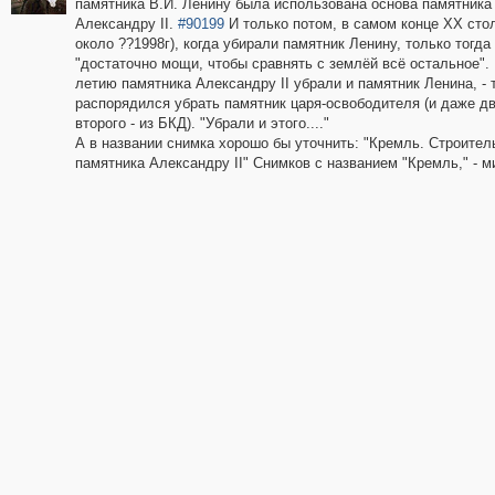
памятника В.И. Ленину была использована основа памятника
Александру II.
#90199
И только потом, в самом конце XX стол
около ??1998г), когда убирали памятник Ленину, только тогда
"достаточно мощи, чтобы сравнять с землёй всё остальное". 
летию памятника Александру II убрали и памятник Ленина, - т
распорядился убрать памятник царя-освободителя (и даже дв
второго - из БКД). "Убрали и этого...."
А в названии снимка хорошо бы уточнить: "Кремль. Строител
памятника Александру II" Снимков с названием "Кремль," - м