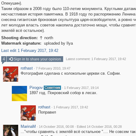
Опекушин).
Таким образом в 2008 году было 110-летие монумента. Круглыми датам
несчастливая история памятника. В 1918 году по распоряжению Ленина
снесена гигантская бронзовая скульптура царя-освободителя, а ровно ч
лет молодая власть советов накопила достаточно мощи, чтобы сравнят
землёй всё остальное).
Shooting direction:
north

Watermark signature:
uploaded by Ilya
Last edit 1 February 2017, 19:42
4
Sign in to share your opinion
Latest comment: 1 February 2017, 19:42
rothast
·
7 February 2010, 19:47
Фотография сделана с колокольни церкви св. Софии.
Pirogov
·
1 February 2017, 19:14
1897 год. Покровский собор в лесах.
rothast
·
1 February 2017, 19:42
Поправил
MarinaM
·
·
14 October 2016, 00:08
Edited 14 October 2016, 00:28
..."чтобы сравнять с землёй всё остальное ".... Не совсем так.