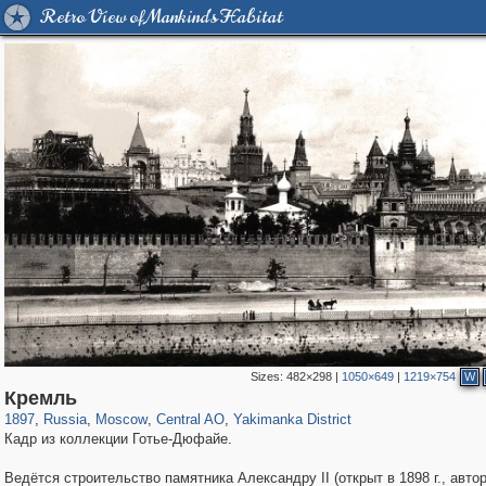
Retro View of Mankind's Habitat
Sizes:
482×298
|
1050×649
|
1219×754
W
319,864
1,406,840
160,012
8,286
29,243
5,916
13,378
458
Кремль
1897
,
Russia
,
Moscow
,
Central AO
,
Yakimanka District
Кадр из коллекции Готье-Дюфайе.
Ведётся строительство памятника Александру II (открыт в 1898 г., автор