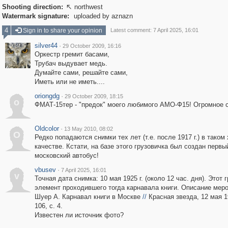
Shooting direction:
northwest

Watermark signature:
uploaded by aznazn
4
Sign in to share your opinion
Latest comment: 7 April 2025, 16:01
silver44
·
29 October 2009, 16:16
Оркестр гремит басами,
Трубач выдувает медь.
Думайте сами, решайте сами,
Иметь или не иметь....
oriongdg
·
29 October 2009, 18:15
o
ФМАТ-15тер - "предок" моего любимого АМО-Ф15! Огромное с
Oldcolor
·
13 May 2010, 08:02
O
Редко попадаются снимки тех лет (т.е. после 1917 г.) в тако
качестве. Кстати, на базе этого грузовичка был создан первы
московский автобус!
vbusev
·
7 April 2025, 16:01
v
Точная дата снимка: 10 мая 1925 г. (около 12 час. дня). Этот г
элемент проходившего тогда карнавала книги. Описание меро
Шуер А. Карнавал книги в Москве
//
Красная звезда, 12 мая 
106, с. 4.
Известен ли источник фото?