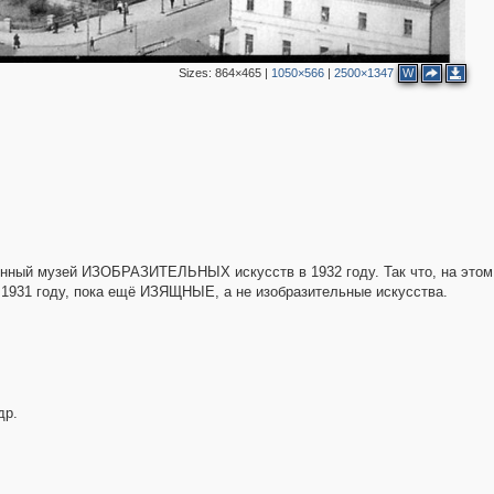
5
16
10
2
7
7
Sizes:
864×465
|
1050×566
|
2500×1347
W
7
2
2
5
6
2
ный музей ИЗОБРАЗИТЕЛЬНЫХ искусств в 1932 году. Так что, на этом
 1931 году, пока ещё ИЗЯЩНЫЕ, а не изобразительные искусства.
2
2
2
др.
2