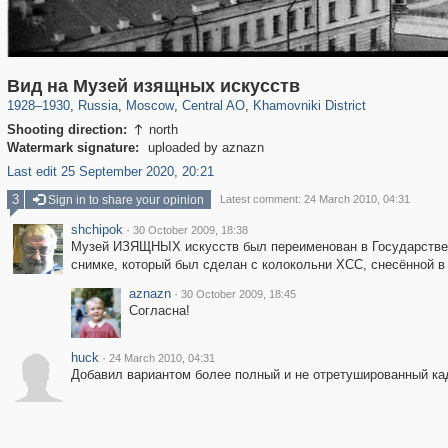
319,861
1,406,852
160,009
8,286
29,243
5,916
19,395
722
Вид на Музей изящных искусств
1928
–
1930
,
Russia
,
Moscow
,
Central AO
,
Khamovniki District
Shooting direction:
north

Watermark signature:
uploaded by aznazn
Last edit 25 September 2020, 20:21
3
Sign in to share your opinion
Latest comment: 24 March 2010, 04:31
shchipok
·
30 October 2009, 18:38
Музей ИЗЯЩНЫХ искусств был переименован в Государствен
снимке, который был сделан с колокольни ХСС, снесённой в
aznazn
·
30 October 2009, 18:45
Согласна!
huck
·
24 March 2010, 04:31
Добавил вариантом более полный и не отретушированный ка