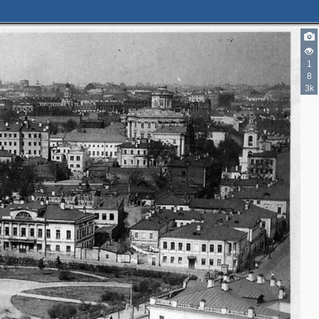
1
8
3k
2
4
6