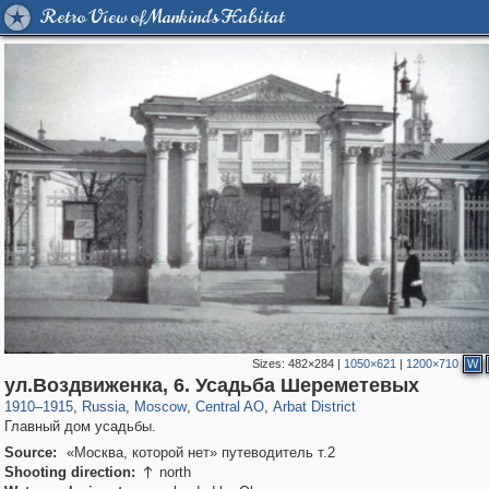
Retro View of Mankind's Habitat
Sizes:
482×284
|
1050×621
|
1200×710
W
319,780
1,406,255
159,978
8,286
29,243
5,916
13,485
356
ул.Воздвиженка, 6. Усадьба Шереметевых
1910
–
1915
,
Russia
,
Moscow
,
Central AO
,
Arbat District
Главный дом усадьбы.
Source:
«Москва, которой нет» путеводитель т.2
Shooting direction:
north
