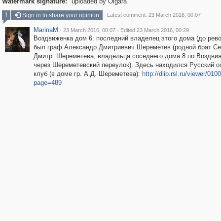
Watermark signature:
uploaded by Olgara
1
Sign in to share your opinion
Latest comment: 23 March 2016, 00:07
MarinaM
·
·
23 March 2016, 00:07
Edited 23 March 2016, 00:29
Воздвиженка дом 6: последний владелец этого дома (до рев
был граф Александр Дмитриевич Шереметев (родной брат Се
Дмитр. Шереметева, владельца соседнего дома 8 по Воздвиж
через Шереметевский переулок). Здесь находился Русский о
клуб (в доме гр. А.Д. Шереметева):
http://dlib.rsl.ru/viewer/01
page=489