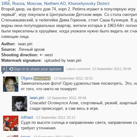
1956
,
Russia
,
Moscow
,
Northern AO
,
Khoroshyovsky District
Второй двор, на фото дом 74, корп 2. Ребята играют в популярную игру
первый", игру покупали в Центральном Детском мире. Со стола смотри
Стильмашевский, в тюбитейке Дима Горюнов, стоит Саша Кузнецов. В 
видны окна полуподвальных квартир, жители которых в 1963-64гг полн
были переселены в хрущёвки, когда уезжали нужно было видеть их сча
сияющие лица.
Author:
iwan.piri
Source:
Личный архив
Shooting direction:
west

Watermark signature:
uploaded by iwan.piri
4
Sign in to share your opinion
Latest comment: 13 September 2012, 09:06
Olgara
·
13 September 2012, 02:01
Замечательное фото! Одно удовольствие посмотреть. Это, н
от того, что никто не позирует.
iwan.piri
·
13 September 2012, 09:06
Спасибо! Оглянулся Алик, спортивный, резкий, азартный
сзади происходит, а сам весь в игре.
rothast
·
13 September 2012, 02:12
Судя по высоте солнца и направлению света, направление с
требует уточнения.
tasos
·