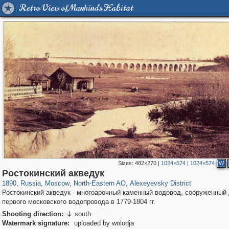
Retro View of Mankind's Habitat
Sizes:
482×270
|
1024×574
|
1024×574
W
319,716
1,405,783
8,286
24,485
29,243
250
1,906
12
Ростокинский акведук
1890
,
Russia
,
Moscow
,
North-Eastern AO
,
Alexeyevsky District
Ростокинский акведук - многоарочный каменный водовод, сооруженный
первого московского водопровода в 1779-1804 гг.
Shooting direction:
south

Watermark signature:
uploaded by wolodja