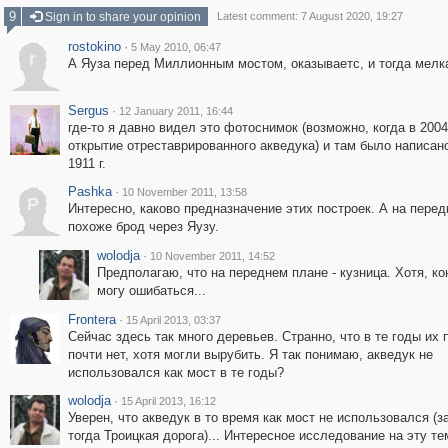
9
Sign in to share your opinion
Latest comment: 7 August 2020, 19:27
rostokino
·
5 May 2010, 06:47
r
А Яуза перед Миллионным мостом, оказываетс, и тогда мелк
Sergus
·
12 January 2011, 16:44
где-то я давно видел это фотоснимок (возможно, когда в 2004
открытие отреставрированного акведука) и там было написано
1911 г.
Pashka
·
10 November 2011, 13:58
P
Интересно, каково предназначение этих построек. А на пере
похоже брод через Яузу.
wolodja
·
10 November 2011, 14:52
Предполагаю, что на переднем плане - кузница. Хотя, ко
могу ошибаться...
Frontera
·
15 April 2013, 03:37
Сейчас здесь так много деревьев. Странно, что в те годы их 
почти нет, хотя могли вырубить. Я так понимаю, акведук не
использовался как мост в те годы?
wolodja
·
15 April 2013, 16:12
Уверен, что акведук в то время как мост не использовался (з
тогда Троицкая дорога)... Интересное исследование на эту те