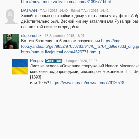
http://moya-moskva.livejournal.com/3139677.html
BATVAN
·
·
7 April 2015, 14:40
Edited 7 April 2015, 14:42
B
Хозяйственные постройки к дому что в левом углу фото. А б
действительно был. Весной низину затапливала Яуза при раз
нас на этой низине огород был.
oldporuchik
·
15 September 2015, 18:07
Вот изображение: в большом разрешении
https://img-
fotki.yandex.ru/get/9832/97833783.947/0_fb764_d96e78dd_orig.j
http://humus.livejournal.com/4626771.html
)
Pirogov
·
7 August 2020, 19:27
Лис­т из атла­са «О­пи­са­ние со­о­ру­же­ний Но­во­го Мос­ко­вск
ко­вски­ми во­доп­ро­во­да­ми, инже­не­ром-ме­ха­ни­ком Н.П. З
[1893]
или 1905?
https://www.mos.ru/news/item/77912073/