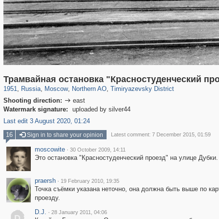
319,716
1,405,758
8,286
22,533
29,243
598
2,961
136
Трамвайная остановка "Красностуденческий пр
1951
,
Russia
,
Moscow
,
Northern AO
,
Timiryazevsky District
Shooting direction:
east

Watermark signature:
uploaded by silver44
Last edit 3 August 2020, 01:24
16
Sign in to share your opinion
Latest comment: 7 December 2015, 01:59
moscowite
·
30 October 2009, 14:11
Это остановка "Красностуденческий проезд" на улице Дубки.
praersh
·
19 February 2010, 19:35
Точка съёмки указана неточно, она должна быть выше по ка
проезду.
D.J.
·
28 January 2011, 04:06
D