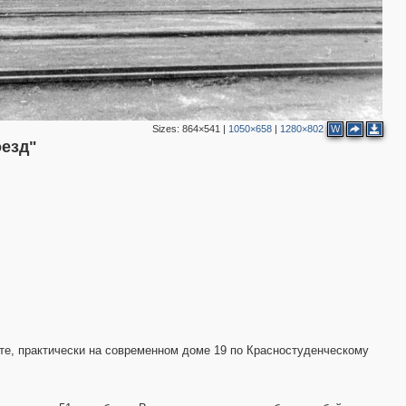
Sizes:
864×541
|
1050×658
|
1280×802
W
оезд"
рте, практически на современном доме 19 по Красностуденческому