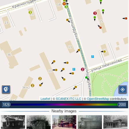
3
3
3
2
2
2
Leaflet
| ©
SCANEX ITC LLC
| ©
OpenStreetMap
contributors
1826
2000
Nearby images
2
2
2