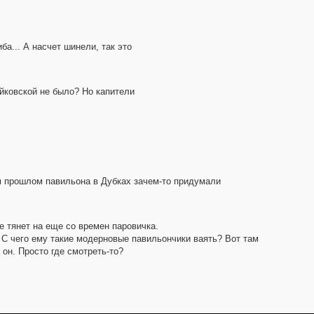
ба... А насчет шинели, так это
йковской не было? Но капители
ом прошлом павильона в Дубках зачем-то придумали
 тянет на еще со времен паровичка.
 С чего ему такие модерновые павильончики ваять? Вот там
 он. Просто где смотреть-то?