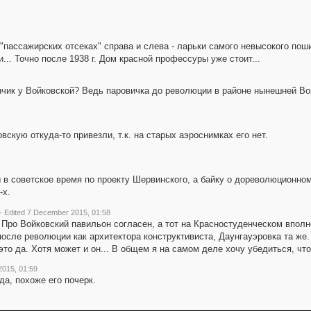
"пассажирских отсеках" справа и слева - ларьки самого невысокого поши
... Точно после 1938 г. Дом красной профессуры уже стоит...
ончик у Войковской? Ведь паровичка до революции в районе нынешней Во
скую откуда-то привезли, т.к. на старых аэроснимках его нет.
ы в советское время по проекту Шервинского, а байку о дореволюционн
-х.
·
Edited 7 December 2015, 01:58
Про Войковский павильон согласен, а тот на Красностуденческом вполне
осле революции как архитектора конструктивиста, Даунгауэровка та же.
то да. Хотя может и он... В общем я на самом деле хочу убедиться, что
015, 01:59
а, похоже его почерк.