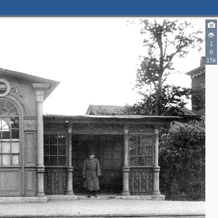
1
6
15k