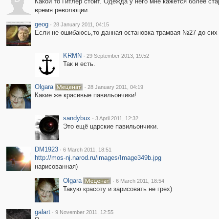
Какой то Гитлер стоит. Одежда у него мне кажется более ста
время революции.
geog
·
28 January 2011, 04:15
Если не ошибаюсь,то данная остановка трамвая №27 до сих 
KRMN
·
29 September 2013, 19:52
Так и есть.
Olgara
·
28 January 2011, 04:19
Какие же красивые павильончики!
sandybux
·
3 April 2011, 12:32
Это ещё царские павильончики.
DM1923
·
6 March 2011, 18:51
http://mos-nj.narod.ru/images/Image349b.jpg
нарисованная)
Olgara
·
6 March 2011, 18:54
Такую красоту и зарисовать не грех)
galart
·
9 November 2011, 12:55