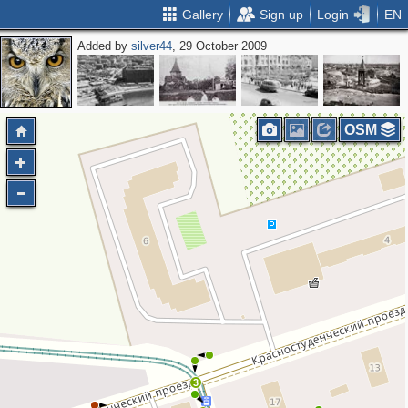
Gallery
Sign up
Login
EN
Added by
silver44
, 29 October 2009
OSM
3