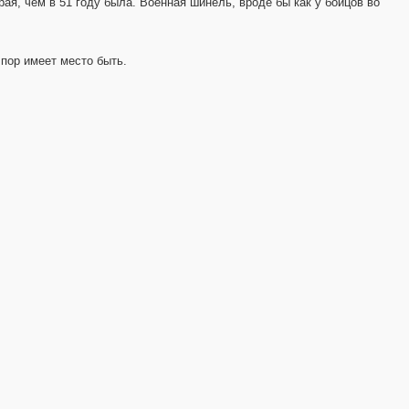
рая, чем в 51 году была. Военная шинель, вроде бы как у бойцов во
пор имеет место быть.