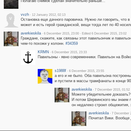
Полагаю снимок сделан значительно раньше...
vvzh
·
12 January 2012, 02:13
v
Остановка еще дачного паровичка. Нужно ли говорить, что в 
может и есть герой гражданской, вещи тогда лет по 40 носили
averkieskila
·
·
6 December 2015, 23:00
Edited 6 December 2015, 23:02
Граждане, скажите, как связаны этот павильончик и павиль
чем-то похожи у колонн.
#34359
KRMN
·
6 December 2015, 23:33
Павильоны - явно современники. Павильон на Войков
s1988f
·
6 December 2015, 23:55
а его и не было. Оба павильона построен
и пустили в массы трамфанаты в конце 90
averkieskila
·
7 December 2015, 01:52
Можете убедительнее доказать? 
И потом Шервинского мы знаем п
он недалеко строил общежития, э
averkieskila
·
7 December 2
Почитал Вики. Вообще д