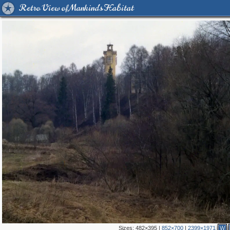
Retro View of Mankind's Habitat
Sizes:
482×395
|
852×700
|
2399×1971
W