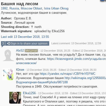
96,319
1,406,257
1,691
29,243
2,046
73
Башня над лесом
1992
,
Russia
,
Moscow Oblast
,
Istra Urban Okrug
Лучинское, водонапорная башня в санатории.
Author:
Орлова Е.В.
Source:
Личный архив
Shooting direction:
north

Watermark signature:
uploaded by Elka1256
Last edit 13 December 2018, 13:55
3
Sign in to share your opinion
Latest comment: 13 December 2018, 12:59
Alx52
·
·
12 December 2018, 20:25
Edited 12 December 2018, 2
A
На маяк похоже больше, чем на усадьбу? Да и башня там, су
фото, хлипкая была:
https://krasnogorsk.jimdo.com/усадьба-о
алексеевское/
Юлия
·
·
13 December 2018, 05:25
Edited 13 December 2018, 05:33
Нет, вот это где
https://yandex.ru/maps/-/CBFHnYEFWC
Лучинское. Водонапорная башня
http://wikimapia.org/12956691/
Водонапорная-башня#/photo/987188
Построена в 1949. Обслуживает потребности санатория.
Elka1256
·
·
13 December 2018, 12:59
Edited 13 December 2018, 13:
Точно, она! Спасибо! А у меня на пленке этот кадр сразу
Крылатского и Опалихи шел, поэтому я решила, что это 
Опалихе. А это, оказывается, уже к следующему походу