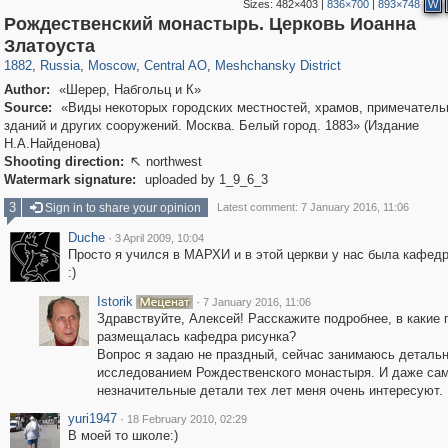
Sizes:
482×403
|
836×700
|
893×748
W
Рождественский монастырь. Церковь Иоанна
319,716
1,405,783
159,930
8,286
29,243
5,916
10,182
264
Златоуста
1882
,
Russia
,
Moscow
,
Central AO
,
Meshchansky District
Author:
«Шерер, Набгольц и К»
Source:
«Виды некоторых городских местностей, храмов, примечател
зданий и других сооружений. Москва. Белый город. 1883» (Издание
Н.А.Найденова)
Shooting direction:
northwest

Watermark signature:
uploaded by 1_9_6_3
3
Sign in to share your opinion
Latest comment: 7 January 2016, 11:06
Duche
·
3 April 2009, 10:04
Просто я учился в МАРХИ и в этой церкви у нас была кафедр
:)
Istorik
·
7 January 2016, 11:06
Здравствуйте, Алексей! Расскажите подробнее, в какие 
размещалась кафедра рисунка?
Вопрос я задаю не праздный, сейчас занимаюсь деталь
исследованием Рождественского монастыря. И даже са
незначительные детали тех лет меня очень интересуют.
yuri1947
·
18 February 2010, 02:29
В моей то школе:)