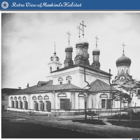
Retro View of Mankind's Habitat