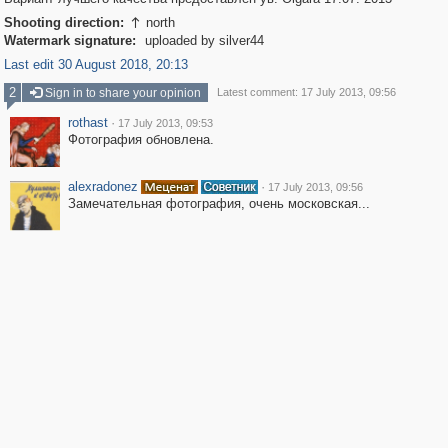
Shooting direction:
north

Watermark signature:
uploaded by silver44
Last edit 30 August 2018, 20:13
2
Sign in to share your opinion
Latest comment: 17 July 2013, 09:56
rothast
·
17 July 2013, 09:53
Фотография обновлена.
alexradonez
·
17 July 2013, 09:56
Замечательная фотография, очень московская...