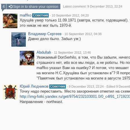
4
Sign in to share your opinion
Latest comment: 9 December 2013, 22:24
maffko
·
10 September 2012, 04:20
Хрущёв умер только 11.09.1971 (завтра, кстати, годовщина!). 
это никак не мог быть 1970-й.
Владимир Сергеев
·
10 September 2012, 04:38
Давно дело было. Забыл уж:)
Abdullah
·
11 September 2012, 13:46
Уважаемый DonSerhilo, в том, что Вы забыли, ничег
страшного нет, ибо все мы люди, а не роботы. Но п
maffko указал Вам на ошибку? И потом, что мешает
на могиле Н.С.Хрущёва был установлен в"? Я попро
"Памятник был установлен на могиле в августе 1975 
Юрий Людников
·
·
9 December 2013, 22:24
Edited 9 Decemb
Точку надо переставить. Место захоронения отметил на схем
http://img-fotki.yandex.ru/get/9754/232103001.0/0_c4f91_1719
Направление - northeast.