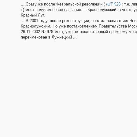
... Сразу же после Февральской революции (
/u/PK26
: т.е. л
г.) мост получил новое название — Краснолужский: в честь 
Красный Луг.
... В 2001 году, после реконструкции, он стал называться Но
Краснолужским. Но уже постановлением Правительства Мос
26.11.2002 № 978 мост, уже не тождественный прежнему мост
переименован в Лужнецкий ..."