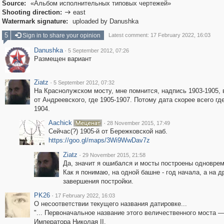
Source:
«Альбом исполнительных типовых чертежей»
Shooting direction:
east

Watermark signature:
uploaded by Danushka
5
Sign in to share your opinion
Latest comment: 17 February 2022, 16:03
Danushka
·
5 September 2012, 07:26
Размещен вариант
Ziatz
·
5 September 2012, 07:32
На Краснолужском мосту, мне помнится, надпись 1903-1905, 
от Андреевского, где 1905-1907. Потому дата скорее всего гд
1904.
Aachick
·
28 November 2015, 17:49
Сейчас(?) 1905-й от Бережковской наб.
https://goo.gl/maps/3Wi9WwDav7z
Ziatz
·
29 November 2015, 21:58
Да, значит я ошибался и мосты построены одноврем
Как я понимаю, на одной башне - год начала, а на др
завершения постройки.
PK26
·
17 February 2022, 16:03
О несоответствии текущего названия датировке...
"... Первоначальное название этого величественного моста 
Императора Николая II.