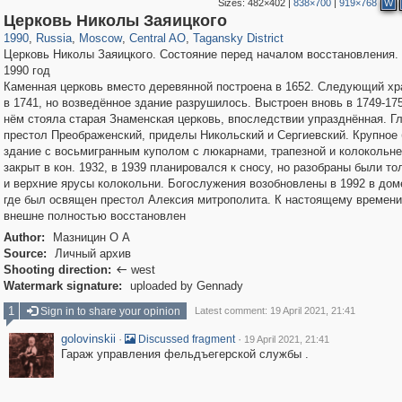
Sizes:
482×402
|
838×700
|
919×768
W
319,780
1,406,275
159,978
8,286
29,243
5,916
10,738
402
Церковь Николы Заяицкого
1990
,
Russia
,
Moscow
,
Central AO
,
Tagansky District
Церковь Николы Заяицкого. Состояние перед началом восстановления.
1990 год
Каменная церковь вместо деревянной построена в 1652. Следующий хр
в 1741, но возведённое здание разрушилось. Выстроен вновь в 1749-17
нём стояла старая Знаменская церковь, впоследствии упразднённая. Г
престол Преображенский, приделы Никольский и Сергиевский. Крупное
здание с восьмигранным куполом с люкарнами, трапезной и колокольне
закрыт в кон. 1932, в 1939 планировался к сносу, но разобраны были то
и верхние ярусы колокольни. Богослужения возобновлены в 1992 в дом
где был освящен престол Алексия митрополита. К настоящему времени
внешне полностью восстановлен
Author:
Мазницин О А
Source:
Личный архив
Shooting direction:
west

Watermark signature:
uploaded by Gennady
1
Sign in to share your opinion
Latest comment: 19 April 2021, 21:41
golovinskii
·
·
Discussed fragment
19 April 2021, 21:41
Гараж управления фельдъегерской службы .