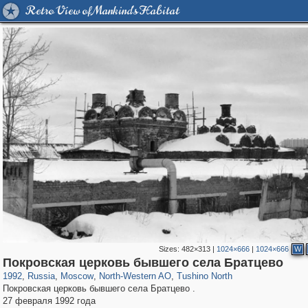
Retro View of Mankind's Habitat
Sizes:
482×313
|
1024×666
|
1024×666
W
319,780
1,406,255
8,286
8,080
29,243
112
750
12
Покровская церковь бывшего села Братцево
1992
,
Russia
,
Moscow
,
North-Western AO
,
Tushino North
Покровская церковь бывшего села Братцево .
27 февраля 1992 года