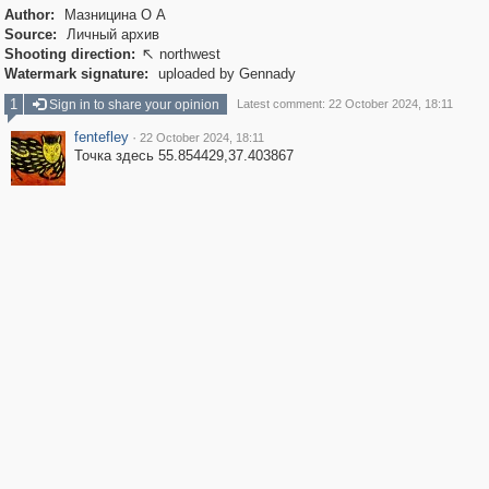
Author:
Мазницина О А
Source:
Личный архив
Shooting direction:
northwest

Watermark signature:
uploaded by Gennady
1
Sign in to share your opinion
Latest comment: 22 October 2024, 18:11
fentefley
·
22 October 2024, 18:11
Точка здесь 55.854429,37.403867