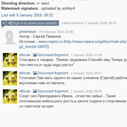
Shooting direction:
west

Watermark signature:
uploaded by ashley4
Last edit 9 January 2018, 06:32
4
Sign in to share your opinion
Latest comment: 2 January 2018, 08:05
pimentium
·
15 February 2015, 22:55
p
Автор - Сергей Пименов
Источник -
www.cepera.ru
(
http://www.cepera.ru/gallery/main.php
g2_itemId=18472
)
african
·
·
Discussed fragment
2 January 2018, 07:58
Слесарка и токарка...Помню трудовика.Спасибо ему.Теперь р
того места,от куда надо растут"
african
·
·
Discussed fragment
2 January 2018, 08:01
Столовая.Там мать одного из наших учеников (Сергей) работа
вкусняшки нам оставляла
african
·
·
Discussed fragment
2 January 2018, 08:05
Спорт зал.Преподавала Ирина...отчество забыл...Такая
плотненькая,небольшого роста,в школе ходила в спортивном
со свистком на шее