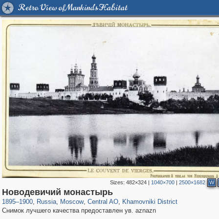
Retro View of Mankind's Habitat
Sizes:
482×324
|
1040×700
|
2500×1682
W
319,779
1,406,257
159,978
8,286
29,243
5,916
19,394
722
Новодевичий монастырь
1895
–
1900
,
Russia
,
Moscow
,
Central AO
,
Khamovniki District
Снимок лучшего качества предоставлен ув. aznazn