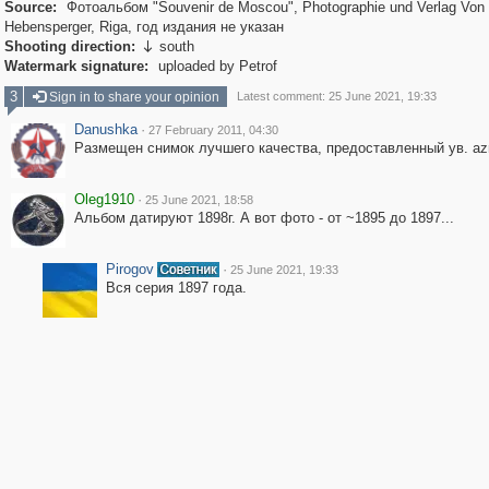
Source:
Фотоальбом "Souvenir de Moscou", Photographie und Verlag Von
Hebensperger, Riga, год издания не указан
Shooting direction:
south

Watermark signature:
uploaded by Petrof
3
Sign in to share your opinion
Latest comment: 25 June 2021, 19:33
Danushka
·
27 February 2011, 04:30
Размещен снимок лучшего качества, предоставленный ув. az
Oleg1910
·
25 June 2021, 18:58
Альбом датируют 1898г. А вот фото - от ~1895 до 1897...
Pirogov
·
25 June 2021, 19:33
Вся серия 1897 года.