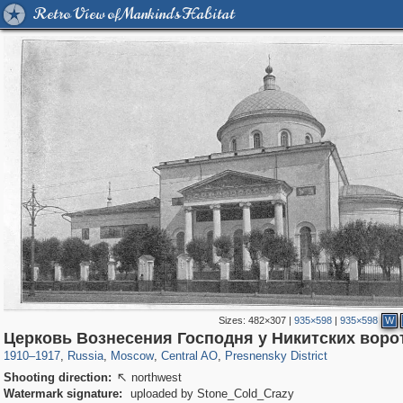
Retro View of Mankind's Habitat
Sizes:
482×307
|
935×598
|
935×598
W
319,878
1,407,232
160,021
8,286
29,248
5,916
13,345
396
Церковь Вознесения Господня у Никитских воро
1910
–
1917
,
Russia
,
Moscow
,
Central AO
,
Presnensky District
Shooting direction:
northwest

Watermark signature:
uploaded by Stone_Cold_Crazy