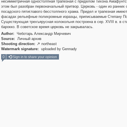
несимметричная одностолпная трапезная с приделом Тихона Амафунтск
этом был разобран первоначальный притвор. Церковь - один из ранних 
посадского пятиглавого бесстолпного храма. Придел и трапезная имеют
фасадах рельефные полихромные изразцы, приписываемые Степану По
Существующая трехъярусная колокольня построена в сер. XVIII в. в ст
барокко. В советское время церковь не закрывалась.
Author:
Чеботарь Александр Мирчевич
Source:
Личный архив
Shooting direction:
northeast

Watermark signature:
uploaded by Gennady
0
Sign in to share your opinion