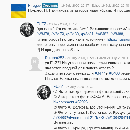
Pirogov
·
·
19 July 2020, 20:37
Edited 19 July 2020, 20:40
Поясню: Н. Рахманова из авторов надо убрать. И про дат
FUZZ
·
20 July 2020, 16:17
[дополню] Изничтожить [имя] Рахманова в поле «А
/p/8478
,
/p/8479
,
/p/8480
,
/p/8481
,
/p/8483
,
/p/8488
,
[и повторюсь] потому как в источнике (
https://russo
извлечены перечисленные изображения, озвучено имя ͟н͟е͟и͟з͟в͟
[!] И про дату не забыть
Rustam253
·
·
21 July 2020, 11:27
Edited 21 July 2020, 11
R
ув.FUZZ! На указанной вами серии снимков как
является вводной для поиска ответа ?
Задачи по году съёмки для
#8477
и
#8480
реше
На счёт Рахманова выполним потом для всей с
FUZZ
·
23 July 2020, 00:32
⓪ Источник для дюжины фотографий >>
① Автор этого фото (8484) А. Волков, по
hl=comment-452926
② Фото А. Волкова, [до уточнения] 1975-19
③ Фото Т. Гутина, Г. Костенко, Б. Круцко [а
/p/8483?hl=comment-2175773
(
/p/1084204?h
Из дюжины:
④ Фото Б. Круцко, [до уточнения] 1976-197