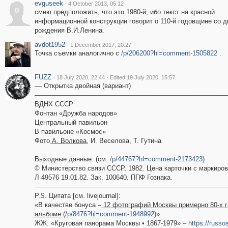
evguseek
·
4 October 2013, 05:12
e
смею предположить, что это 1980-й, ибо текст на красной
информационной конструкции говорит о 110-й годовщине со д
рождения В.И.Ленина.
avdot1952
·
1 December 2017, 20:27
Точка съемки аналогично с
/p/206200?hl=comment-1505822
.
FUZZ
·
·
18 July 2020, 22:44
Edited 19 July 2020, 15:57
–– Открытка двойная (вариант)
––––––––––––––––––––––––––––––––––––––––––––––––––––––
ВДНХ СССР
Фонтан «Дружба народов»
Центральный павильон
В павильоне «Космос»
Фото ͟А͟.͟ ͟В͟о͟л͟к͟о͟в͟а, И. Веселова, Т. Гутина
Выходные данные: (см.
/p/44767?hl=comment-2173423
)
© Министерство связи СССР, 1982. Цена карточки с маркиров
Л 49576 19.01.82. Зак. 100640. ППФ Гознака.
––––––––––––––––––––––––––––––––––––––––––––––––––––––
P.S. Цитата [см. livejournal]:
«В качестве бонуса – ͟1͟2͟ ͟ф͟о͟т͟о͟г͟р͟а͟ф͟и͟й͟ ͟М͟о͟с͟к͟в͟ы͟ ͟п͟р͟и͟м͟е͟р͟н͟о͟ ͟8͟0͟-͟х͟ ͟г͟о͟д͟о͟в͟,͟
͟а͟л͟ь͟б͟о͟м͟е (
/p/8476?hl=comment-1948992
)»
ЖЖ: «Круговая панорама Москвы • 1867-1979» –
https://russo