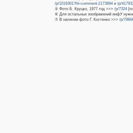
/p/1019301?hl=comment-2173894
и
/p/4179
⑤ Фото Б. Круцко, 1977 год >>>
/p/7324
[п
⑥ Для остальных изображений инфУ нужн
⑦ В наличии фото Г. Костенко >>>
/p/7966