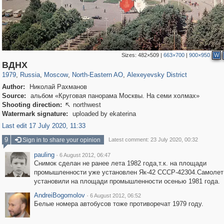
Sizes:
482×509
|
663×700
|
900×950
W
319,779
1,406,144
8,286
24,488
29,243
250
1,906
12
ВДНХ
1979
,
Russia
,
Moscow
,
North-Eastern AO
,
Alexeyevsky District
Author:
Николай Рахманов
Source:
альбом «Круговая панорама Москвы. На семи холмах»
Shooting direction:
northwest

Watermark signature:
uploaded by ekaterina
Last edit 17 July 2020, 11:33
9
Sign in to share your opinion
Latest comment: 23 July 2020, 00:32
pauling
·
6 August 2012, 06:47
Снимок сделан не ранее лета 1982 года,т.к. на площади
промышленности уже установлен Як-42 СССР-42304.Самолет
установили на площади промышленности осенью 1981 года.
AndreiBogomolov
·
6 August 2012, 06:52
Белые номера автобусов тоже противоречат 1979 году.