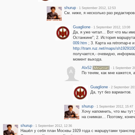
shurup
·
1 September 2012, 12:53
См. ниже, я несколько раз редактиров
Guaglione
·
1 September 2012, 13:08
Да, я уже читал... Вот что мы им
Останкине"; 2. История маршрут
009.htm
; 3. Карта на retromap-e и
http://tram.ruz.net/maps/sh1929100
получается,- очевидно, информа
момент выхода.
Alx52
·
1 September 2
A
По теням, как мне кажется, 
Guaglione
·
2 September 201
Да, тут без вариантов.
shurup
·
1 September 2012, 15:47
Хочу напомнить, что мы тут
на снимках... Поэтому, коне
shurup
·
1 September 2012, 12:36
Нашёл у себя план Москвы 1929 года с маршрутами транспор