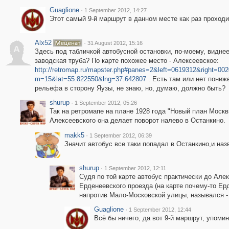
Guaglione
·
1 September 2012, 14:27
Этот самый 9-й маршрут в данном месте как раз проходи
Alx52
·
31 August 2012, 15:16
A
Здесь под табличкой автобусной остановки, по-моему, видне
заводская труба? По карте похожее место - Алексеевское:
http://retromap.ru/mapster.php#panes=2&left=0619312&right=00
m=15&lat=55.822550&lng=37.642807
. Есть там или нет пониж
рельефа в сторону Яузы, не знаю, но, думаю, должно быть?
shurup
·
1 September 2012, 05:26
Так на ретромапе на плане 1928 года "Новый план Москв
Алексеевского она делает поворот налево в Останкино.
makk5
·
1 September 2012, 06:39
Значит автобус все таки попадал в Останкино,и наз
shurup
·
1 September 2012, 12:11
Судя по той карте автобус практически до Але
Ерденеевского проезда (на карте почему-то Ерд
напротив Мало-Московской улицы, назывался -
Guaglione
·
1 September 2012, 12:44
Всё бы ничего, да вот 9-й маршрут, упоми