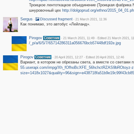
Троицкое лентоткацкое объединение (Троицкая фабрика 
шнуровочный цех
http://dolgoprud.org/ethno/2015_04_01.p
Sergus
·
·
Discussed fragment
21 March 2021, 11:36
Как понимаю, это автобус «Лейланд».
Pirogov
·
·
21 March 2021, 11:49
Edited 21 March 2021, 1
/_p/a/6/5/7/65714286311a056676bcb57448df192e.jpg
Pirogov
·
·
20 April 2021, 12:27
Edited 20 April 2021, 12:46
Вариант, в котором не обрезаны света, а вместе со светами 
55.userapi.com/impg/Xh_fOfhoBcXFE_56hchctRZAS9bROtoyz-
size=1418x1027&quality=96&sign=e438718fa51b9e19c99f43cb8