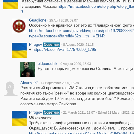
"Автобусная остановка в деревне Марьино колхоза им. И. В. 
Главархиве Москвы
https://m.facebook.com/story.php?story_
R
Guaglione
·
25 April 2019, 09:07
Особенно мне нравится вот это их "Главархивное" фото
https://m.facebook.com/glavarkhiv/photos/pcb.197208233
type=3&source=48&refid=52&__tn__=EH-R
Pirogov
·
8 August 2020, 21:15
+
https://vk.com/wall-177570680_1795
oldporuchik
·
9 August 2020, 15:03
Ну вот, теперь ищем колхоз им.Сталина. А их тыщи 
Alexey-92
·
14 September 2020, 16:39
A
Ростокинский промколхоз ИМ Сталина,в нем работала моя про
понятия кто такой "резчик" но вроде как колхоз цветоводств
Ростокинской дом 19."интересно где этот дом был?" Колхоз ,с
современного метро Свиблово.
Pirogov
·
·
21 March 2021, 12:07
Edited 21 March 2021, 1
Объявление:
Требуются квалифицированные портнихи и закройщицы п
Обращаться: Б. Алексеевская ул., дом 48 тел. ... промк
http://opac.nekrasovka.ru/books/Vech_Moskva/1942/VM_19