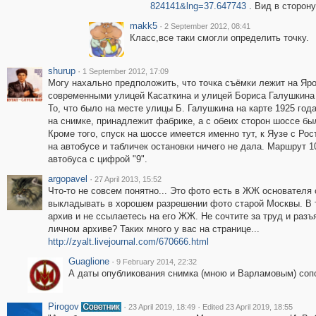
824141&lng=37.647743
. Вид в сторону
makk5
·
2 September 2012, 08:41
Класс,все таки смогли определить точку.
shurup
·
1 September 2012, 17:09
Могу нахально предположить, что точка съёмки лежит на Яр
современными улицей Касаткина и улицей Бориса Галушкина (
То, что было на месте улицы Б. Галушкина на карте 1925 год
на снимке, принадлежит фабрике, а с обеих сторон шоссе были
Кроме того, спуск на шоссе имеется именно тут, к Яузе с Ро
на автобусе и табличек остановки ничего не дала. Маршрут 10
автобуса с цифрой "9".
argopavel
·
27 April 2013, 15:52
Что-то не совсем понятно... Это фото есть в ЖЖ основателя
выкладывать в хорошем разрешении фото старой Москвы. В т
архив и не ссылаетесь на его ЖЖ. Не сочтите за труд и разъя
личном архиве? Таких много у вас на странице...
http://zyalt.livejournal.com/670666.html
Guaglione
·
9 February 2014, 22:32
А даты опубликования снимка (мною и Варламовым) соп
Pirogov
·
·
23 April 2019, 18:49
Edited 23 April 2019, 18:55