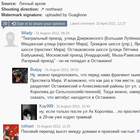
Source:
Личный архив
Shooting direction:
northeast

Watermark signature:
uploaded by Guaglione
39
Sign in to share your opinion
Latest comment: 20 April 2021, 12:27
Wlady
·
31 August 2012, 08:29
W
"Театральный проезд, улица Дзержинского (Большая Лубянка)
Мещанская улица (проспект Мира), Троицкое шоссе (упр.), Я
шоссе (проспект Мира), Осташковское шоссе (улица Лётчика
Бабушкина), Московский проезд (Анадырский), Мыза-Раевски
Лагерный проезд" - он не попадал в Останкино!
Burjuy
·
31 August 2012, 08:50
Ну, можно предположить, что перед нами фрагмент нын
Проспекта Мира. И возможно, что как раз в том месте, гд
разделяет Останкинский и Алексеевский районы (от ул.
Королева до Сельскохозяйственной). Тогда можно, навер
сказать, что автобус находится в Останкино.
Kay999
·
31 August 2012, 10:40
ну, если только после ул Ак Королёва....по проспект
в 29-ом уже ходил трамвай
rothast
·
31 August 2012, 11:15
Похожий перепад высот между домами и проезжей частью:
#