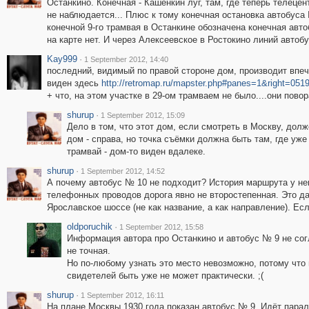
Останкино. Конечная - Кашёнкин луг, там, где теперь телецен
не наблюдается... Плюс к тому конечная остановка автобуса 
конечной 9-го трамвая в Останкине обозначена конечная авто
на карте нет. И через Алексеевское в Ростокино линий автобу
Kay999
·
1 September 2012, 14:40
последний, видимый по правой стороне дом, производит впеч
виден здесь
http://retromap.ru/mapster.php#panes=1&right=0
+ что, на этом участке в 29-ом трамваем не было....они пово
shurup
·
1 September 2012, 15:09
Дело в том, что этот дом, если смотреть в Москву, долж
дом - справа, но точка съёмки должна быть там, где уж
трамвай - дом-то виден вдалеке.
shurup
·
1 September 2012, 14:52
А почему автобус № 10 не подходит? История маршрута у него
телефонных проводов дорога явно не второстепенная. Это да
Ярославское шоссе (не как название, а как направление). Ес
oldporuchik
·
1 September 2012, 15:58
Информация автора про Останкино и автобус № 9 не сог
не точная.
Но по-любому узнать это место невозможно, потому что 
свидетелей быть уже не может практически. ;(
shurup
·
1 September 2012, 16:11
На плане Москвы 1930 года показан автобус № 9. Идёт пара