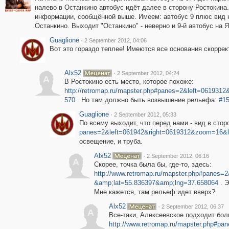
налево в Останкино автобус идёт далее в сторону Ростокина
информации, сообщённой выше. Имеем: автобус 9 плюс вид н
Останкино. Выходит "Останкино" - неверно и 9-й автобус на 
Guaglione
·
2 September 2012, 04:06
Вот это гораздо теплее! Имеются все основания скоррек
Alx52
·
2 September 2012, 04:24
A
В Ростокино есть место, которое похоже:
http://retromap.ru/mapster.php#panes=2&left=06193
570
. Но там должно быть возвышение рельефа:
#1
Guaglione
·
2 September 2012, 05:33
По всему выходит, что перед нами - вид в ст
panes=2&left=061942&right=0619312&zoom=16&l
освещение, и труба.
Alx52
·
2 September 2012, 06:16
A
Скорее, точка была бы, где-то, здесь:
http://www.retromap.ru/mapster.php#panes
&amp;lat=55.836397&amp;lng=37.658064
. Э
Мне кажется, там рельеф идет вверх?
Alx52
·
2 September 2012, 06:37
A
Все-таки, Алексеевское подходит бол
http://www.retromap.ru/mapster.php#p