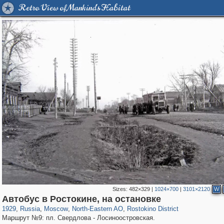
Retro View of Mankind's Habitat
Sizes:
482×329
|
1024×700
|
3101×2120
W
319,780
1,406,450
8,286
24,488
29,243
250
745
18
Автобус в Ростокине, на остановке
1929
,
Russia
,
Moscow
,
North-Eastern AO
,
Rostokino District
Маршрут №9: пл. Свердлова - Лосиноостровская.