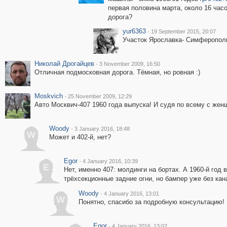
первая половина марта, около 16 час
дорога?
yur6363
·
19 September 2015, 20:07
Участок Ярославка- Симферополь
Николай Дрогайцев
·
3 November 2009, 16:50
Отличная подмосковная дорога. Тёмная, но ровная :)
Moskvich
·
25 November 2009, 12:29
Авто Москвич-407 1960 года выпуска! И судя по всему с жен
Woody
·
3 January 2016, 18:48
W
Может и 402-й, нет?
Egor
·
4 January 2016, 10:39
E
Нет, именно 407: молдинги на бортах. А 1960-й год 
трёхсекционные задние огни, но бампер уже без кан
Woody
·
4 January 2016, 13:01
W
Понятно, спасибо за подробную консультацию! 
Egor
·
4 January 2016, 13:02