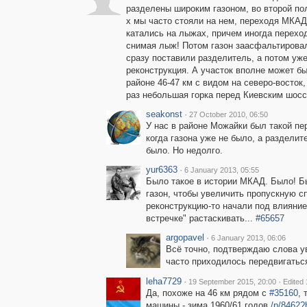
разделены широким газоном, во второй по
х мы часто стояли на нем, переходя МКАД
катались на лыжах, причем иногда перехо
снимая лыж! Потом газон заасфальтировал
сразу поставили разделитель, а потом уже
реконструкция. А участок вполне может бы
районе 46-47 км с видом на северо-восток,
раз небольшая горка перед Киевским шосс
seakonst
·
27 October 2010, 06:50
У нас в районе Можайки был такой пе
когда газона уже не было, а разделит
было. Но недолго.
yur6363
·
6 January 2013, 05:55
Было такое в истории МКАД. Было! Б
газон, чтобы увеличить пропускную сп
реконструкцию-то начали под влияние
встречке" растаскивать...
#65657
argopavel
·
6 January 2013, 06:06
Всё точно, подтверждаю слова ув
часто приходилось передвигатьс
leha7729
·
·
19 September 2015, 20:00
Edited
Да, похоже на 46 км рядом с
#35160
, 
машины - зима 1960/61 годов
/p/8462