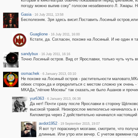
который в кинотеатрах обычно показывали перед фильмом, их
погоду можно выпив соку" голосом незабвенного Л. Хмары. Н
Gasia
·
16 July 2011, 13:58
Бесполезняк. Зря здесь висит.Поставить Лосиный остров,или
Guaglione
·
16 July 2011, 16:00
Кстати, да. Согласен, похоже на Лосиный. И не один я та
sandybux
·
16 July 2011, 16:16
Точно Лосиный остров. Вид от Ярославки, только чуть чуть в
osmachek
·
6 January 2013, 03:10
Не похоже на Лосиный остров - растительности маловато,МКА
обеих сторон,да и определиться с местом сложно уж очень -
МКАДа,"лёгкие Москвы" так сказать,не было Ашанов и прочи
yur6363
·
6 January 2013, 06:38
Да нет! Почти сразу после Ярославки в сторону Щёлков
высокой травой. Низкорослое мелколесье начиналось в н
Километра через 2 действительно начинался настоящий
avdot1952
·
19 September 2015, 19:07
Я вот тут пораскинул мозгами, смотрите, что получа
длинные. Или утро или вечер. С учетом времени год