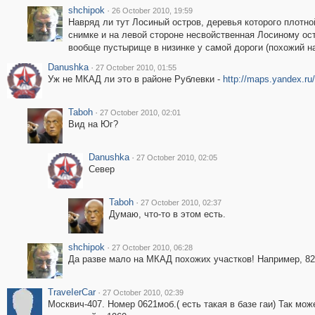
shchipok
·
26 October 2010, 19:59
Навряд ли тут Лосиный остров, деревья которого плотной
снимке и на левой стороне несвойственная Лосиному ост
вообще пустырище в низинке у самой дороги (похожий н
Danushka
·
27 October 2010, 01:55
Уж не МКАД ли это в районе Рублевки -
http://maps.yandex.r
Taboh
·
27 October 2010, 02:01
Вид на Юг?
Danushka
·
27 October 2010, 02:05
Север
Taboh
·
27 October 2010, 02:37
Думаю, что-то в этом есть.
shchipok
·
27 October 2010, 06:28
Да разве мало на МКАД похожих участков! Например, 82-
ТrаvеIеrCar
·
27 October 2010, 02:39
Москвич-407. Номер 0621моб.( есть такая в базе гаи) Так мож