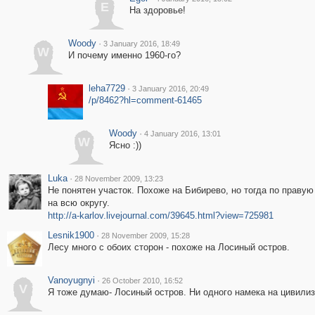
E
На здоровье!
Woody
·
3 January 2016, 18:49
W
И почему именно 1960-го?
leha7729
·
3 January 2016, 20:49
/p/8462?hl=comment-61465
Woody
·
4 January 2016, 13:01
W
Ясно :))
Luka
·
28 November 2009, 13:23
Не понятен участок. Похоже на Бибирево, но тогда по прав
на всю округу.
http://a-karlov.livejournal.com/39645.html?view=725981
Lesnik1900
·
28 November 2009, 15:28
Лесу много с обоих сторон - похоже на Лосиный остров.
Vanoyugnyi
·
26 October 2010, 16:52
V
Я тоже думаю- Лосиный остров. Ни одного намека на цивилиз