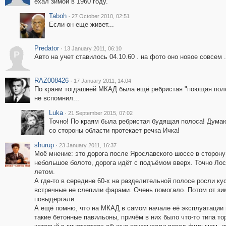
ехал зимой в 1960 году.
Taboh
·
27 October 2010, 02:51
Если он еще живет...
Predator
·
13 January 2011, 06:10
P
Авто на учет ставилось 04.10.60 . на фото оно новое совсем .
RAZ008426
·
17 January 2011, 14:04
По краям тогдашней МКАД была ещё ребристая "поющая полос
не вспомнил...
Luka
·
21 September 2015, 07:02
Точно! По краям была ребристая будящая полоса! Думаю,
со стороны области протекает речка Ичка!
shurup
·
23 January 2011, 16:37
Моё мнение: это дорога после Ярославского шоссе в сторон
небольшое болото, дорога идёт с подъёмом вверх. Точно Лоси
летом.
А где-то в середине 60-х на разделительной полосе росли ку
встречные не слепили фарами. Очень помогало. Потом от зим
повыдергали.
А ещё помню, что на МКАД в самом начале её эксплуатации н
такие бетонные павильоны, причём в них было что-то типа тор