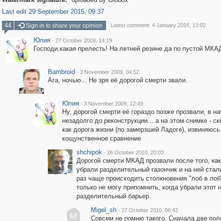
Last edit 29 September 2015, 09:37
44
Sign in to share your opinion
Latest comment: 4 January 2016, 13:02
Юлия
·
27 October 2009, 14:19
Господи,какая прелесть! На летней резине да по пустой МКАД 
Bambroid
·
3 November 2009, 04:52
Ага, ночью... Не зря её дорогой смерти звали.
Юлия
·
3 November 2009, 12:49
Ну, дорогой смерти её гораздо позже прозвали, в на
незадолго до реконструкции....а на этом снимке - ск
как дорога жизни (по замерзшей Ладоге), извиняюсь
кощунственное сравнение
shchipok
·
26 October 2010, 20:03
Дорогой смерти МКАД прозвали после того, как
убрали разделительный газончик и на ней стал
раз чаще происходить столкновения "лоб в лоб
только не могу припомнить, когда убрали этот 
разделительный барьер.
Migel_sh
·
27 October 2010, 06:42
M
Совсем не помню такого. Сначала две по