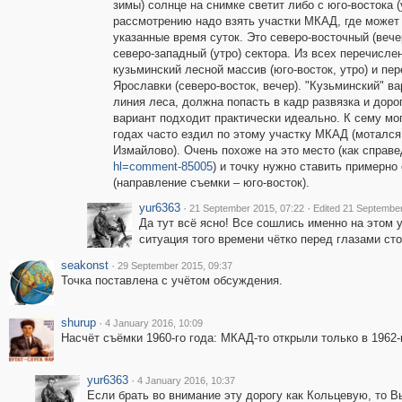
зимы) солнце на снимке светит либо с юго-востока (у
рассмотрению надо взять участки МКАД, где может
указанные время суток. Это северо-восточный (вечер
северо-западный (утро) сектора. Из всех перечисл
кузьминский лесной массив (юго-восток, утро) и пе
Ярославки (северо-восток, вечер). "Кузьминский" в
линия леса, должна попасть в кадр развязка и доро
вариант подходит практически идеально. К сему мог
годах часто ездил по этому участку МКАД (мотался
Измайлово). Очень похоже на это место (как спра
hl=comment-85005
) и точку нужно ставить примерно
(направление съемки – юго-восток).
yur6363
·
·
21 September 2015, 07:22
Edited 21 September
Да тут всё ясно! Все сошлись именно на этом 
ситуация того времени чётко перед глазами сто
seakonst
·
29 September 2015, 09:37
Точка поставлена с учётом обсуждения.
shurup
·
4 January 2016, 10:09
Насчёт съёмки 1960-го года: МКАД-то открыли только в 1962-
yur6363
·
4 January 2016, 10:37
Если брать во внимание эту дорогу как Кольцевую, то Вы