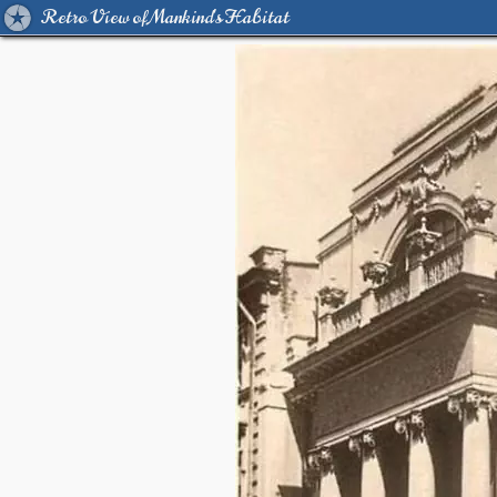
Retro View of Mankind's Habitat