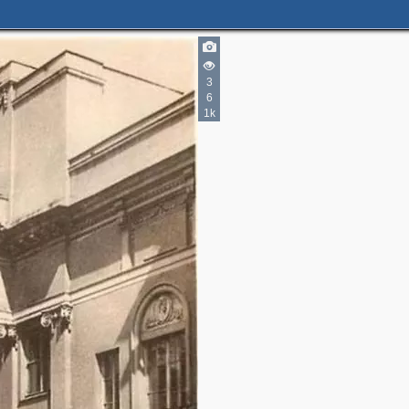
3
4
6
7
9
1k
2
3
3