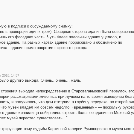
ную в подписи к обсуждаемому снимку:
но в пропорции один к трем). Северная сторона здания была совершенно
ишь его фасадная часть. Чуть более половины здания уцелело, и
ное здание. На разных картах здание прорисовано и обозначено по
ника - здание прямо напротив широкого прохода.
y 2018, 14:57
было другого выхода. Очень...очень... жаль.
о строения выходил непосредственно в Староваганьковский переулок, ег
лереи рассматривали живопись при лучшем на то время освещении благ
сть, и получилось, что дом отступил в глубину переулка, во второй ря
 что музей владел им совсем недолго, «временным» — поскольку руков
го древлехранилища собирались строить большое здание на Моховой у
лет музей перестал существовать..."
стрирующие тему судьбы Картинной галереи Румянцевского музея можн