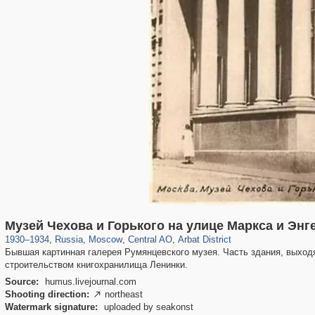
319,878
1,407,198
160,019
8,286
29,248
5,916
13,485
356
Музей Чехова и Горького на улице Маркса и Энг
1930
–
1934
,
Russia
,
Moscow
,
Central AO
,
Arbat District
Бывшая картинная галерея Румянцевского музея. Часть здания, выход
строительством книгохранилища Ленинки.
Source:
humus.livejournal.com
Shooting direction:
northeast

Watermark signature:
uploaded by seakonst