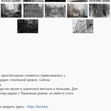
о архитектурные элементы перекликались с
одаря стеклянной кровле. Сейчас
д.
одство музея и хранители мечтали о большем. Для
лице рядом с Пашковым домом, но вместо этого
о увидеть здесь -
https://leninka-