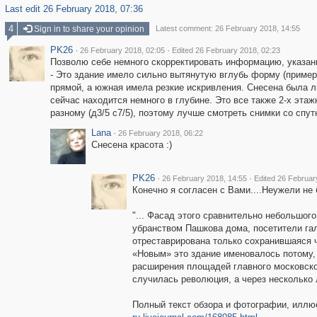
Last edit 26 February 2018, 07:36
4
Sign in to share your opinion
Latest comment: 26 February 2018, 14:55
PK26
·
·
26 February 2018, 02:05
Edited 26 February 2018, 02:23
Позволю себе немного скорректировать информацию, указан
- Это здание имело сильно вытянутую вглубь форму (пример
прямой, а южная имела резкие искривления. Снесена была л
сейчас находится немного в глубине. Это все также 2-х этаж
разному (д3/5 с7/5), поэтому лучше смотреть снимки со спут
Lana
·
26 February 2018, 06:22
Снесена красота :)
PK26
·
·
26 February 2018, 14:55
Edited 26 Februar
Конечно я согласен с Вами....Неужели не 
"... Фасад этого сравнительно небольшог
убранством Пашкова дома, посетители га
отреставрирована только сохранившаяся ча
«Новым» это здание именовалось потому,
расширения площадей главного московско
случилась революция, а через несколько 
Полный текст обзора и фотографии, иллю