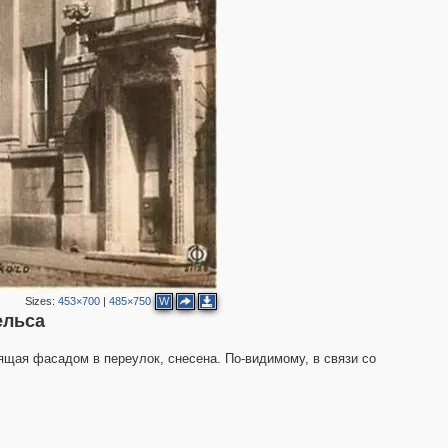
2
3
2
Sizes:
453×700
|
485×750
W
ельса
ящая фасадом в переулок, снесена. По-видимому, в связи со