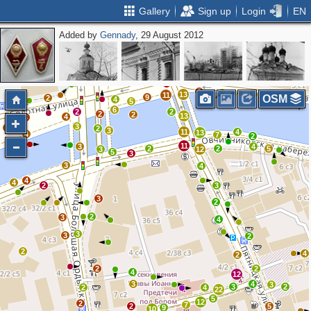
Gallery
Sign up
Login
EN
Added by
Gennady
, 29 August 2012
3
3
7
2
2
4
4
2
3
2
4
3
13
2
11
9
OSM
2
2
4
5
6
2
2
2
2
13
4
3
3
5
2
3
11
4
13
4
7
2
11
3
4
2
2
5
3
12
5
3
3
4
4
4
2
3
3
2
2
3
4
3
3
2
2
4
2
2
2
4
12
3
4
3
3
2
2
4
22
5
12
2
7
2
5
9
10