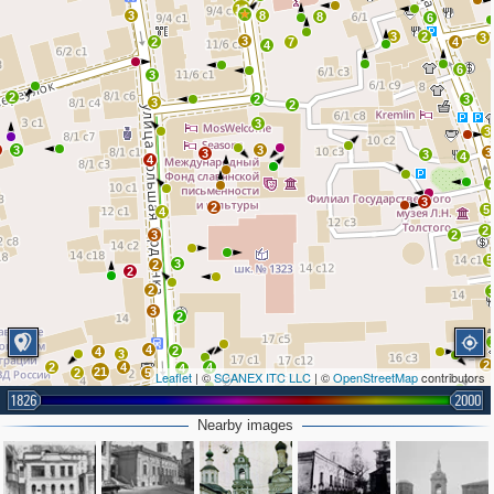
14
3
8
8
6
3
2
3
3
2
7
4
4
6
3
2
2
3
3
2
3
3
3
3
3
3
3
4
4
3
2
5
4
2
3
2
5
3
2
2
2
3
2
4
2
4
3
2
2
4
4
4
21
2
5
Leaflet
| ©
SCANEX ITC LLC
| ©
OpenStreetMap
contributors
8
2
1826
6
2000
3
Nearby images
2
2
4