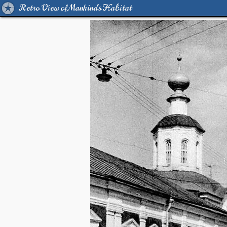
Retro View of Mankind's Habitat