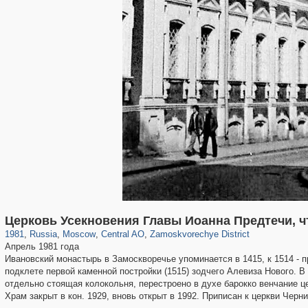
319,864
1,406,827
160,012
8,286
29,243
5,916
6,190
211
Церковь Усекновения Главы Иоанна Предтечи, ч
1981
,
Russia
,
Moscow
,
Central AO
,
Zamoskvorechye District
Апрель 1981 года
Ивановский монастырь в Замоскворечье упоминается в 1415, к 1514 - 
подклете первой каменной постройки (1515) зодчего Алевиза Нового. В
отдельно стоящая колокольня, перестроено в духе барокко венчание ц
Храм закрыт в кон. 1929, вновь открыт в 1992. Приписан к церкви Черн