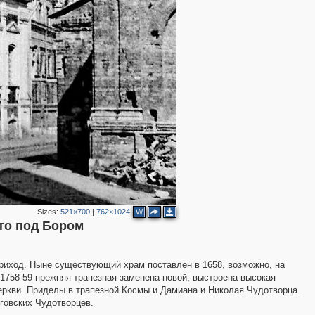
2
Sizes:
521×700
|
762×1024
W
то под Бором
приход. Ныне существующий храм поставлен в 1658, возможно, на
 1758-59 прежняя трапезная заменена новой, выстроена высокая
еркви. Приделы в трапезной Космы и Дамиана и Николая Чудотворца.
иговских Чудотворцев.