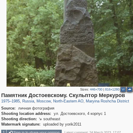
Sizes:
446×700
|
816×1280
W
319,968
1,407,712
8,295
24,501
29,262
250
2,023
27
Памятник Достоевскому. Скульптор Меркуров
1975
–
1985
,
Russia
,
Moscow
,
North-Eastern AO
,
Maryina Roshcha District
Source:
личная фотография
Shooting location address:
ул. Достоевского, 4 корпус 1
Shooting direction:
southeast

Watermark signature:
uploaded by yorik2011
1
Sign in to share your opinion
Latest comment: 24 March 2023, 17:07