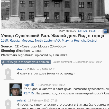
Sizes:
482×526
|
641×700
|
933×1019
W
319,882
1,407,328
8,286
24,495
29,248
250
2,023
27
Улица Сущёвский Вал. Жилой дом. Вид с торца
1950
,
Russia
,
Moscow
,
North-Eastern AO
,
Maryina Roshcha District
Source:
CD «Советская Москва 20-х–50-х»
Shooting direction:
south

Watermark signature:
uploaded by Danushka
3
Sign in to share your opinion
Latest comment: 1 December 2010, 10:54
alexx
·
15 February 2010, 08:41
a
Я живу в этом доме (окна на эстакаду).
papa15
·
1 December 2010, 10:54
Если давно живёте в этом доме, помогите датировать с
#27475
.Например, когда сломали пешеходный мост? Сп
selenit
·
19 February 2010, 07:16
s
Интересно, строительство этого дома в 2 этапа было заплан
изначально или нет? Насколько я знаю, даже архитекторы б