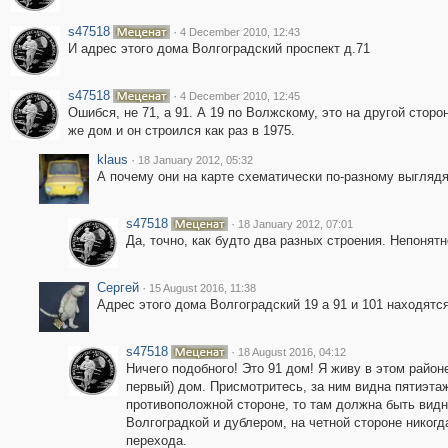
s47518
·
4 December 2010, 12:43
И адрес этого дома Волгоградский проспект д.71
s47518
·
4 December 2010, 12:45
Ошибся, не 71, а 91. А 19 по Волжскому, это на другой сторо
же дом и он строился как раз в 1975.
klaus
·
18 January 2012, 05:32
А почему они на карте схематически по-разному выгляд
s47518
·
18 January 2012, 07:01
Да, точно, как будто два разных строения. Непонятн
Сергей
·
15 August 2016, 11:38
Адрес этого дома Волгоградский 19 а 91 и 101 находятся
s47518
·
18 August 2016, 04:12
Ничего подобного! Это 91 дом! Я живу в этом районе
первый) дом. Присмотритесь, за ним видна пятиэтажк
противоположной стороне, то там должна быть видн
Волгоградкой и дублером, на четной стороне никогд
перехода.