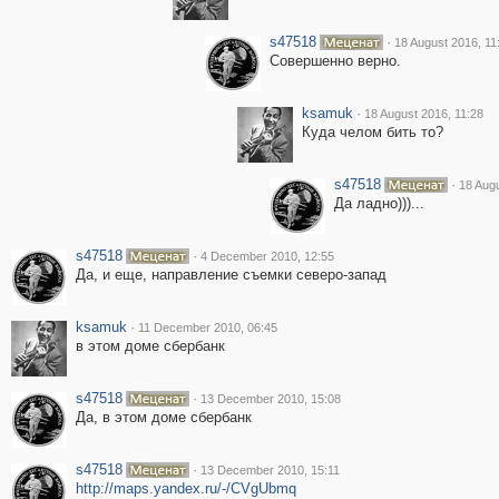
s47518
·
18 August 2016, 11
Совершенно верно.
ksamuk
·
18 August 2016, 11:28
Куда челом бить то?
s47518
·
18 Augu
Да ладно)))...
s47518
·
4 December 2010, 12:55
Да, и еще, направление съемки северо-запад
ksamuk
·
11 December 2010, 06:45
в этом доме сбербанк
s47518
·
13 December 2010, 15:08
Да, в этом доме сбербанк
s47518
·
13 December 2010, 15:11
http://maps.yandex.ru/-/CVgUbmq