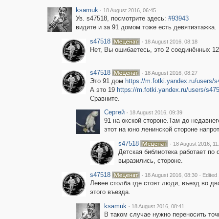
ksamuk
·
18 August 2016, 06:45
Ув. s47518, посмотрите здесь:
#93943
видите и за 91 домом тоже есть девятиэтажка.
s47518
·
18 August 2016, 08:18
Нет, Вы ошибаетесь, это 2 соединённых 12
s47518
·
18 August 2016, 08:27
Это 91 дом
https://m.fotki.yandex.ru/users/
А это 19
https://m.fotki.yandex.ru/users/s47
Сравните.
Сергей
·
18 August 2016, 09:39
91 на окской стороне.Там до недавне
этот на юно ленинской стороне напрот
s47518
·
18 August 2016, 11
Детская библиотека работает по с
выразились, стороне.
s47518
·
·
18 August 2016, 08:30
Edited
Левее столба где стоят люди, въезд во дв
этого въезда.
ksamuk
·
18 August 2016, 08:41
В таком случае нужно переносить точ