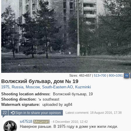
Sizes:
482×657
|
513×700
|
800×1091
W
319,882
1,407,328
8,286
11,379
29,248
197
1,133
31
Волжский бульвар, дом № 19
1975
,
Russia
,
Moscow
,
South-Eastern AO
,
Kuzminki
Shooting location address:
Волжский бульвар, 19
Shooting direction:
southeast

Watermark signature:
uploaded by ag84
22
Sign in to share your opinion
Latest comment: 18 August 2016, 17:38
s47518
·
4 December 2010, 12:42
Наверное раньше. В 1975 году в доме уже жили люди.