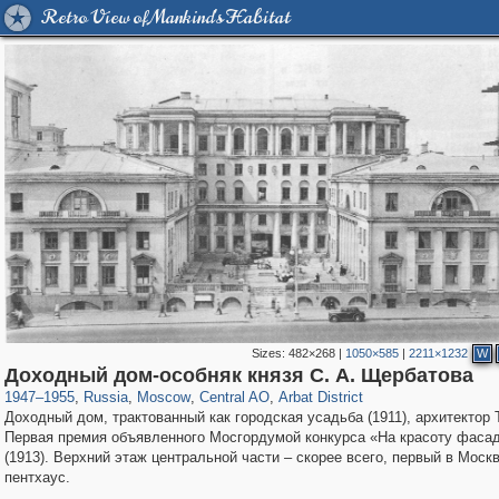
Retro View of Mankind's Habitat
Sizes:
482×268
|
1050×585
|
2211×1232
W
319,968
1,407,712
160,055
8,295
29,262
5,920
13,485
356
Доходный дом-особняк князя С. А. Щербатова
1947
–
1955
,
Russia
,
Moscow
,
Central AO
,
Arbat District
Доходный дом, трактованный как городская усадьба (1911), архитектор 
Первая премия объявленного Мосгордумой конкурса «На красоту фаса
(1913). Верхний этаж центральной части – скорее всего, первый в Моск
пентхаус.