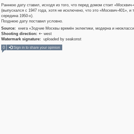
Раннюю дату ставил, исходя из того, что перед домом стоит «Москвич-
(выпускался с 1947 года, хотя не исключено, что это «Москвич-401», и т
середина 1950-х).
Позднюю дату поставил условно.
Source:
книга «Зодчие Москвы времён эклектики, модерна и неокласс
Shooting direction:
west

Watermark signature:
uploaded by seakonst
0
Sign in to share your opinion