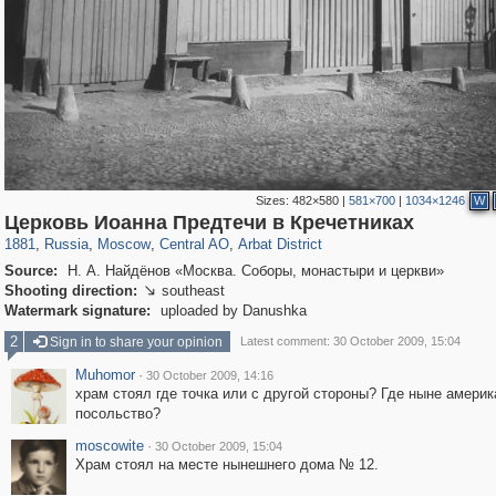
Sizes:
482×580
|
581×700
|
1034×1246
W
319,878
1,407,232
160,021
8,286
29,248
5,916
13,485
356
Церковь Иоанна Предтечи в Кречетниках
1881
,
Russia
,
Moscow
,
Central AO
,
Arbat District
Source:
Н. А. Найдёнов «Москва. Соборы, монастыри и церкви»
Shooting direction:
southeast

Watermark signature:
uploaded by Danushka
2
Sign in to share your opinion
Latest comment: 30 October 2009, 15:04
Muhomor
·
30 October 2009, 14:16
храм стоял где точка или с другой стороны? Где ныне америк
посольство?
moscowite
·
30 October 2009, 15:04
Храм стоял на месте нынешнего дома № 12.