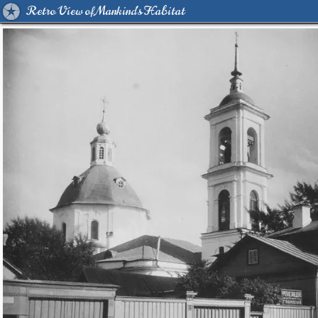
Retro View of Mankind's Habitat