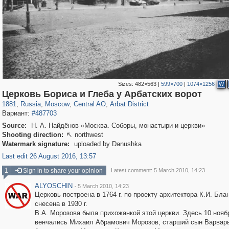
Sizes:
482×563
|
599×700
|
1074×1256
W
319,878
1,407,253
160,021
8,286
29,248
5,916
13,485
356
Церковь Бориса и Глеба у Арбатских ворот
1881
,
Russia
,
Moscow
,
Central AO
,
Arbat District
Вариант:
#487703
Source:
Н. А. Найдёнов «Москва. Соборы, монастыри и церкви»
Shooting direction:
northwest

Watermark signature:
uploaded by Danushka
Last edit 26 August 2016, 13:57
1
Sign in to share your opinion
Latest comment: 5 March 2010, 14:23
ALYOSCHIN
·
5 March 2010, 14:23
Церковь построена в 1764 г. по проекту архитектора К.И. Блан
снесена в 1930 г.
В.А. Морозова была прихожанкой этой церкви. Здесь 10 ноябр
венчались Михаил Абрамович Морозов, старший сын Варвар