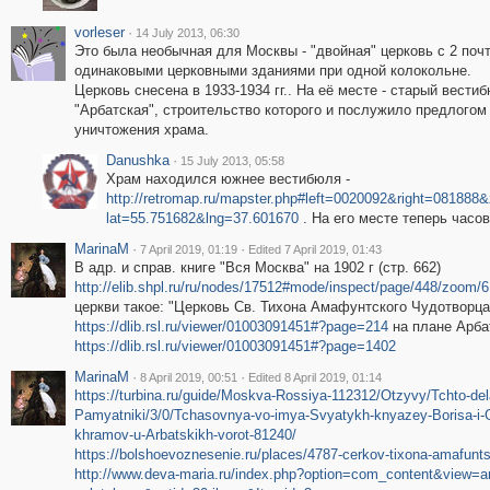
vorleser
·
14 July 2013, 06:30
Это была необычная для Москвы - "двойная" церковь с 2 поч
одинаковыми церковными зданиями при одной колокольне.
Церковь снесена в 1933-1934 гг.. На её месте - старый вестиб
"Арбатская", строительство которого и послужило предлогом
уничтожения храма.
Danushka
·
15 July 2013, 05:58
Храм находился южнее вестибюля -
http://retromap.ru/mapster.php#left=0020092&right=08188
lat=55.751682&lng=37.601670
. На его месте теперь часов
MarinaM
·
·
7 April 2019, 01:19
Edited 7 April 2019, 01:43
В адр. и справ. книге "Вся Москва" на 1902 г (стр. 662)
http://elib.shpl.ru/ru/nodes/17512#mode/inspect/page/448/zoom/6
церкви такое: "Церковь Св. Тихона Амафунтского Чудотворца 
https://dlib.rsl.ru/viewer/01003091451#?page=214
на плане Арбат
https://dlib.rsl.ru/viewer/01003091451#?page=1402
MarinaM
·
·
8 April 2019, 00:51
Edited 8 April 2019, 01:14
https://turbina.ru/guide/Moskva-Rossiya-112312/Otzyvy/Tchto-dela
Pamyatniki/3/0/Tchasovnya-vo-imya-Svyatykh-knyazey-Borisa-i
khramov-u-Arbatskikh-vorot-81240/
https://bolshoevoznesenie.ru/places/4787-cerkov-tixona-amafunts
http://www.deva-maria.ru/index.php?option=com_content&view=art