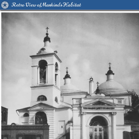
Retro View of Mankind's Habitat