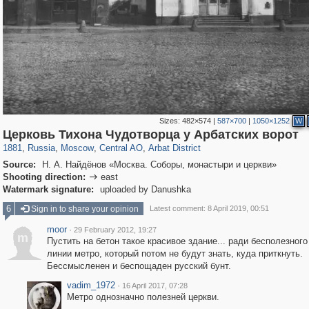
Sizes:
482×574
|
587×700
|
1050×1252
W
319,968
1,407,713
160,055
8,295
29,262
5,920
13,485
356
Церковь Тихона Чудотворца у Арбатских ворот
1881
,
Russia
,
Moscow
,
Central AO
,
Arbat District
Source:
Н. А. Найдёнов «Москва. Соборы, монастыри и церкви»
Shooting direction:
east

Watermark signature:
uploaded by Danushka
6
Sign in to share your opinion
Latest comment: 8 April 2019, 00:51
moor
·
29 February 2012, 19:27
m
Пустить на бетон такое красивое здание... ради бесполезного
линии метро, который потом не будут знать, куда приткнуть.
Бессмысленен и беспощаден русский бунт.
vadim_1972
·
16 April 2017, 07:28
Метро однозначно полезней церкви.