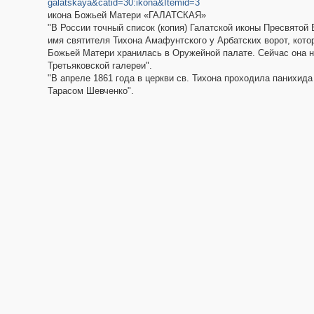
galatskaya&catid=30:ikona&Itemid=3
икона Божьей Матери «ГАЛАТСКАЯ»
"В России точный список (копия) Галатской иконы Пресвятой
имя святителя Тихона Амафунтского у Арбатских ворот, кото
Божьей Матери хранилась в Оружейной палате. Сейчас она н
Третьяковской галереи".
"В апреле 1861 года в церкви св. Тихона проходила панихид
Тарасом Шевченко".